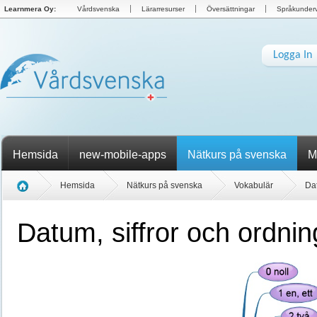
Learnmera Oy:
Vårdsvenska
Lärarresurser
Översättningar
Språkunderv
Logga In
Hemsida
new-mobile-apps
Nätkurs på svenska
M
Hemsida
Nätkurs på svenska
Vokabulär
Dat
Datum, siffror och ordnin