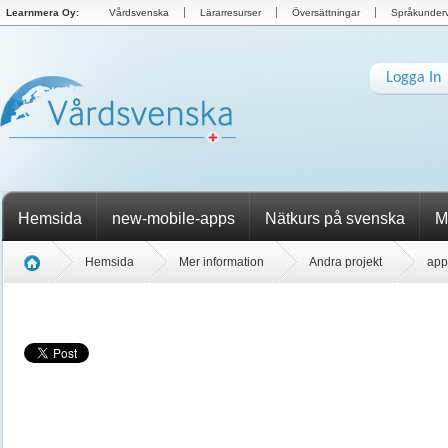
Learnmera Oy:
Vårdsvenska
Lärarresurser
Översättningar
Språkunderv
Logga In
Hemsida
new-mobile-apps
Nätkurs på svenska
M
Hemsida
Mer information
Andra projekt
app