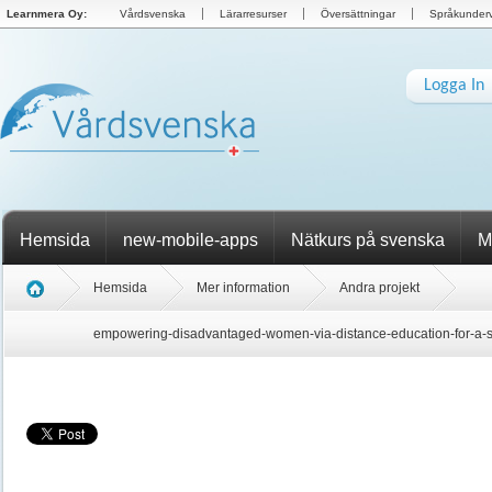
Learnmera Oy:
Vårdsvenska
Lärarresurser
Översättningar
Språkunderv
Logga In
Hemsida
new-mobile-apps
Nätkurs på svenska
M
Hemsida
Mer information
Andra projekt
empowering-disadvantaged-women-via-distance-education-for-a-s