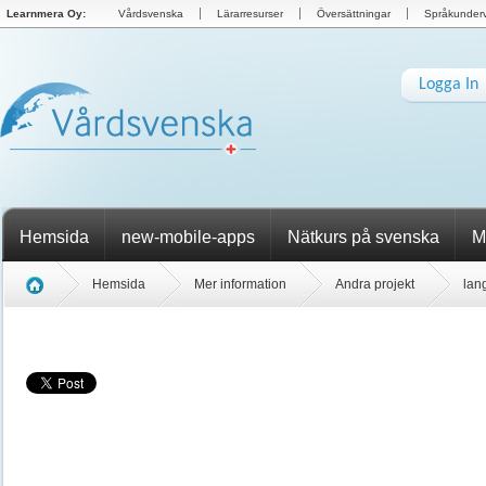
Learnmera Oy:
Vårdsvenska
Lärarresurser
Översättningar
Språkunderv
Logga In
Hemsida
new-mobile-apps
Nätkurs på svenska
M
Hemsida
Mer information
Andra projekt
lan