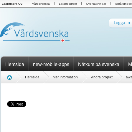
Learnmera Oy:
Vårdsvenska
Lärarresurser
Översättningar
Språkunderv
Logga In
Hemsida
new-mobile-apps
Nätkurs på svenska
M
Hemsida
Mer information
Andra projekt
awa