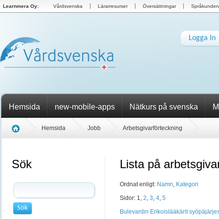
Learnmera Oy:
Vårdsvenska
Lärarresurser
Översättningar
Språkunderv
Logga In
Hemsida
new-mobile-apps
Nätkurs på svenska
M
Hemsida
Jobb
Arbetsgivarförteckning
Sök
Lista på arbetsgiva
Ordnat enligt:
Namn
,
Kategori
Sidor: 1,
2
,
3
,
4
,
5
Bulevardin Erikoislääkärit syöpäjärjes