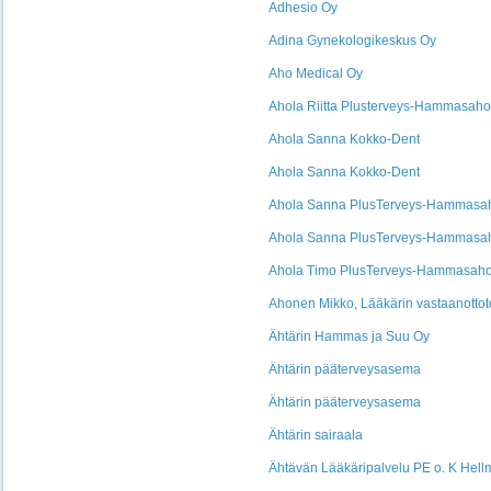
Adhesio Oy
Adina Gynekologikeskus Oy
Aho Medical Oy
Ahola Riitta Plusterveys-Hammasaho
Ahola Sanna Kokko-Dent
Ahola Sanna Kokko-Dent
Ahola Sanna PlusTerveys-Hammasa
Ahola Sanna PlusTerveys-Hammasa
Ahola Timo PlusTerveys-Hammasaho
Ahonen Mikko, Lääkärin vastaanottot
Ähtärin Hammas ja Suu Oy
Ähtärin pääterveysasema
Ähtärin pääterveysasema
Ähtärin sairaala
Ähtävän Lääkäripalvelu PE o. K Hel