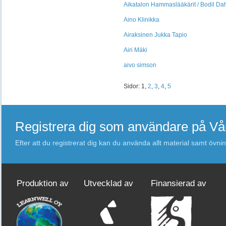
Aikatalon Hammaslääkärit / Bodil Da
Aino Klinikka
Airaksinen Jukka Tapio
Airi Mäki
aivo simson
Sidor: 1,
2
,
3
,
4
,
5
Registrera dig som användare på V
Efter att du registrerat dig kan du använda allt material samt övni
Produktion av
Utvecklad av
Finansierad av