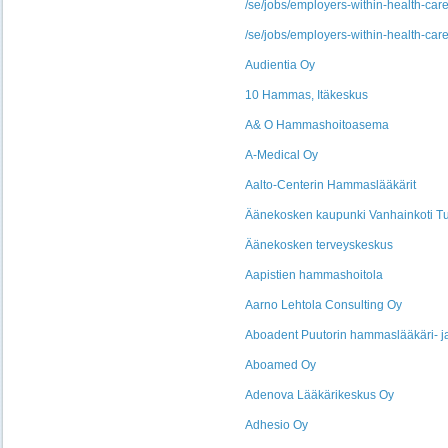
/se/jobs/employers-within-health-c
/se/jobs/employers-within-health-c
Audientia Oy
10 Hammas, Itäkeskus
A& O Hammashoitoasema
A-Medical Oy
Aalto-Centerin Hammaslääkärit
Äänekosken kaupunki Vanhainkoti Tu
Äänekosken terveyskeskus
Aapistien hammashoitola
Aarno Lehtola Consulting Oy
Aboadent Puutorin hammaslääkäri- j
Aboamed Oy
Adenova Lääkärikeskus Oy
Adhesio Oy