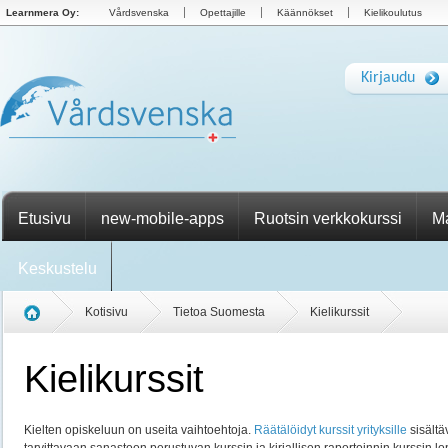
Learnmera Oy:
Vårdsvenska
Opettajille
Käännökset
Kielikoulutus
Kirjaudu
Etusivu
new-mobile-apps
Ruotsin verkkokurssi
Ma
Keskustelu
Kotisivu
Tietoa Suomesta
Kielikurssit
Kielikurssit
Kielten opiskeluun on useita vaihtoehtoja.
Räätälöidyt kurssit yrityksille
sisältä