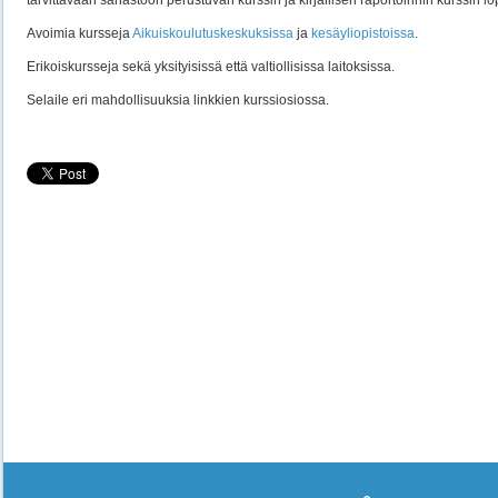
tarvittavaan sanastoon perustuvan kurssin ja kirjallisen raportoinnin kurssin l
Avoimia kursseja
Aikuiskoulutuskeskuksissa
ja
kesäyliopistoissa
.
Erikoiskursseja sekä yksityisissä että valtiollisissa laitoksissa.
Selaile eri mahdollisuuksia linkkien kurssiosiossa.