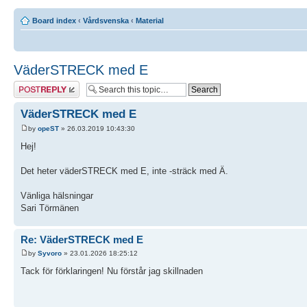
Board index
‹
Vårdsvenska
‹
Material
VäderSTRECK med E
Post a reply
VäderSTRECK med E
by
opeST
» 26.03.2019 10:43:30
Hej!
Det heter väderSTRECK med E, inte -sträck med Ä.
Vänliga hälsningar
Sari Törmänen
Re: VäderSTRECK med E
by
Syvoro
» 23.01.2026 18:25:12
Tack för förklaringen! Nu förstår jag skillnaden