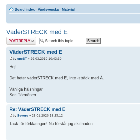
Board index
‹
Vårdsvenska
‹
Material
VäderSTRECK med E
Post a reply
VäderSTRECK med E
by
opeST
» 26.03.2019 10:43:30
Hej!
Det heter väderSTRECK med E, inte -sträck med Ä.
Vänliga hälsningar
Sari Törmänen
Re: VäderSTRECK med E
by
Syvoro
» 23.01.2026 18:25:12
Tack för förklaringen! Nu förstår jag skillnaden