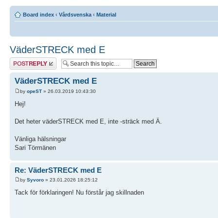
Board index
‹
Vårdsvenska
‹
Material
VäderSTRECK med E
Post a reply
VäderSTRECK med E
by
opeST
» 26.03.2019 10:43:30
Hej!
Det heter väderSTRECK med E, inte -sträck med Ä.
Vänliga hälsningar
Sari Törmänen
Re: VäderSTRECK med E
by
Syvoro
» 23.01.2026 18:25:12
Tack för förklaringen! Nu förstår jag skillnaden