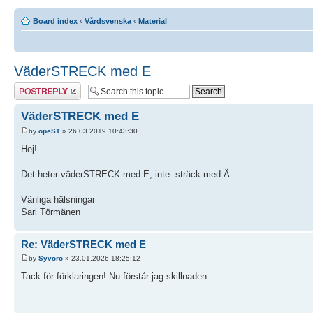
Board index
‹
Vårdsvenska
‹
Material
VäderSTRECK med E
Post a reply
VäderSTRECK med E
by
opeST
» 26.03.2019 10:43:30
Hej!
Det heter väderSTRECK med E, inte -sträck med Ä.
Vänliga hälsningar
Sari Törmänen
Re: VäderSTRECK med E
by
Syvoro
» 23.01.2026 18:25:12
Tack för förklaringen! Nu förstår jag skillnaden