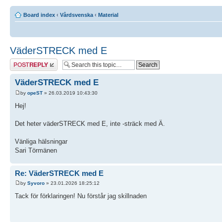
Board index
‹
Vårdsvenska
‹
Material
VäderSTRECK med E
Post a reply
VäderSTRECK med E
by
opeST
» 26.03.2019 10:43:30
Hej!
Det heter väderSTRECK med E, inte -sträck med Ä.
Vänliga hälsningar
Sari Törmänen
Re: VäderSTRECK med E
by
Syvoro
» 23.01.2026 18:25:12
Tack för förklaringen! Nu förstår jag skillnaden