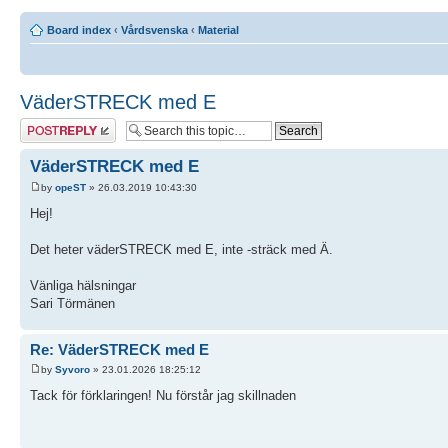
Board index
‹
Vårdsvenska
‹
Material
VäderSTRECK med E
Post a reply
VäderSTRECK med E
by
opeST
» 26.03.2019 10:43:30
Hej!
Det heter väderSTRECK med E, inte -sträck med Ä.
Vänliga hälsningar
Sari Törmänen
Re: VäderSTRECK med E
by
Syvoro
» 23.01.2026 18:25:12
Tack för förklaringen! Nu förstår jag skillnaden