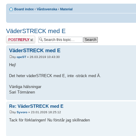
Board index
‹
Vårdsvenska
‹
Material
VäderSTRECK med E
Post a reply
VäderSTRECK med E
by
opeST
» 26.03.2019 10:43:30
Hej!
Det heter väderSTRECK med E, inte -sträck med Ä.
Vänliga hälsningar
Sari Törmänen
Re: VäderSTRECK med E
by
Syvoro
» 23.01.2026 18:25:12
Tack för förklaringen! Nu förstår jag skillnaden