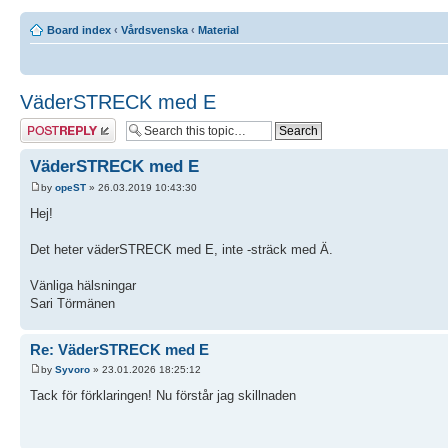
Board index
‹
Vårdsvenska
‹
Material
VäderSTRECK med E
Post a reply
VäderSTRECK med E
by
opeST
» 26.03.2019 10:43:30
Hej!
Det heter väderSTRECK med E, inte -sträck med Ä.
Vänliga hälsningar
Sari Törmänen
Re: VäderSTRECK med E
by
Syvoro
» 23.01.2026 18:25:12
Tack för förklaringen! Nu förstår jag skillnaden