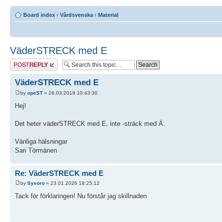
Board index
‹
Vårdsvenska
‹
Material
VäderSTRECK med E
Post a reply
VäderSTRECK med E
by
opeST
» 26.03.2019 10:43:30
Hej!
Det heter väderSTRECK med E, inte -sträck med Ä.
Vänliga hälsningar
Sari Törmänen
Re: VäderSTRECK med E
by
Syvoro
» 23.01.2026 18:25:12
Tack för förklaringen! Nu förstår jag skillnaden