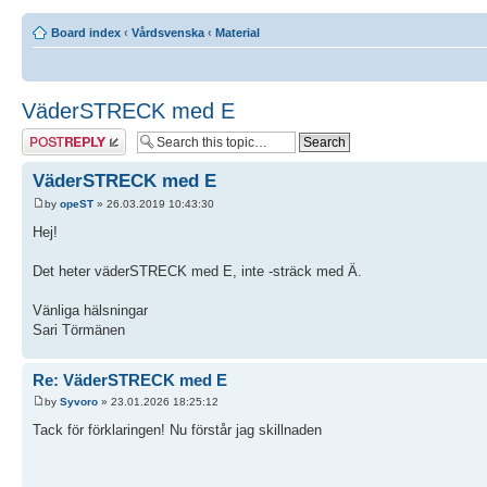
Board index
‹
Vårdsvenska
‹
Material
VäderSTRECK med E
Post a reply
VäderSTRECK med E
by
opeST
» 26.03.2019 10:43:30
Hej!
Det heter väderSTRECK med E, inte -sträck med Ä.
Vänliga hälsningar
Sari Törmänen
Re: VäderSTRECK med E
by
Syvoro
» 23.01.2026 18:25:12
Tack för förklaringen! Nu förstår jag skillnaden