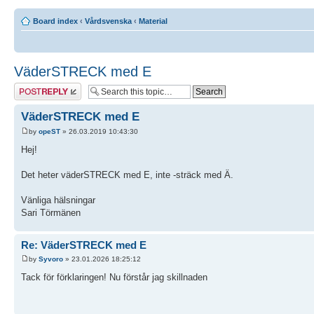
Board index
‹
Vårdsvenska
‹
Material
VäderSTRECK med E
Post a reply
VäderSTRECK med E
by
opeST
» 26.03.2019 10:43:30
Hej!
Det heter väderSTRECK med E, inte -sträck med Ä.
Vänliga hälsningar
Sari Törmänen
Re: VäderSTRECK med E
by
Syvoro
» 23.01.2026 18:25:12
Tack för förklaringen! Nu förstår jag skillnaden