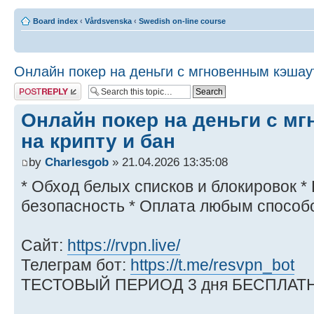
Board index
‹
Vårdsvenska
‹
Swedish on-line course
Онлайн покер на деньги с мгновенным кэшаут
Post a reply
Онлайн покер на деньги с м
на крипту и бан
by
Charlesgob
» 21.04.2026 13:35:08
* Обход белых списков и блокировок 
безопасность * Оплата любым способ
Сайт:
https://rvpn.live/
Телеграм бот:
https://t.me/resvpn_bot
ТЕСТОВЫЙ ПЕРИОД 3 дня БЕСПЛАТН