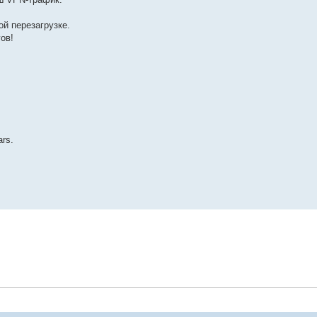
й перезагрузке.
ов!
rs.