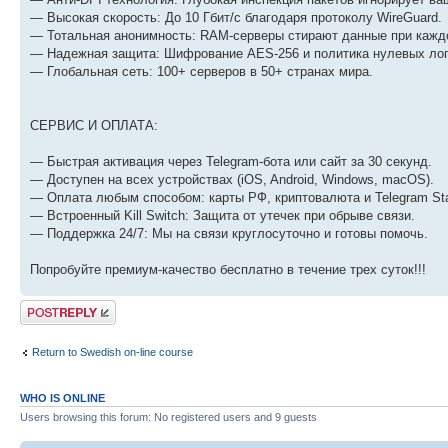
— Высокая скорость: До 10 Гбит/с благодаря протоколу WireGuard.
— Тотальная анонимность: RAM-серверы стирают данные при каждо
— Надежная защита: Шифрование AES-256 и политика нулевых лог
— Глобальная сеть: 100+ серверов в 50+ странах мира.
СЕРВИС И ОПЛАТА:
— Быстрая активация через Telegram-бота или сайт за 30 секунд.
— Доступен на всех устройствах (iOS, Android, Windows, macOS).
— Оплата любым способом: карты РФ, криптовалюта и Telegram Sta
— Встроенный Kill Switch: Защита от утечек при обрыве связи.
— Поддержка 24/7: Мы на связи круглосуточно и готовы помочь.
Попробуйте премиум-качество бесплатно в течение трех суток!!!
Post a reply
Return to Swedish on-line course
WHO IS ONLINE
Users browsing this forum: No registered users and 9 guests