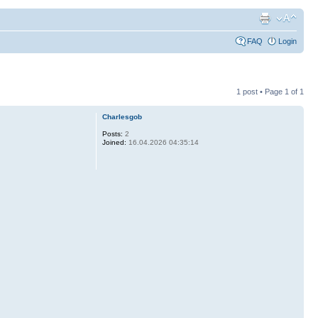
FAQ
Login
1 post • Page
1
of
1
Charlesgob
Posts:
2
Joined:
16.04.2026 04:35:14