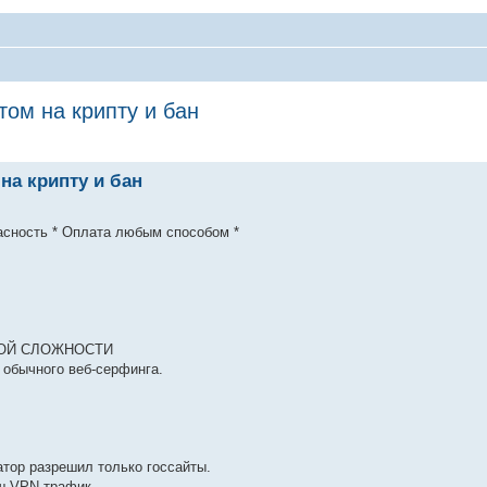
ом на крипту и бан
на крипту и бан
пасность * Оплата любым способом *
БОЙ СЛОЖНОСТИ
 обычного веб-серфинга.
тор разрешил только госсайты.
аш VPN-трафик.