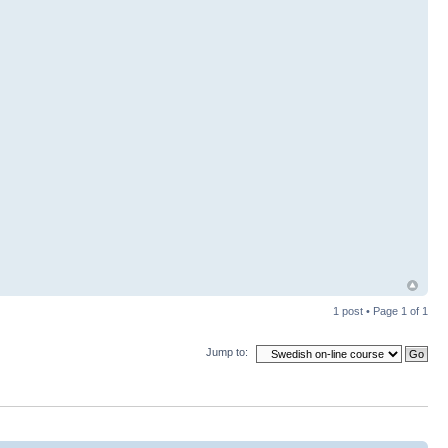
1 post • Page
1
of
1
Jump to: