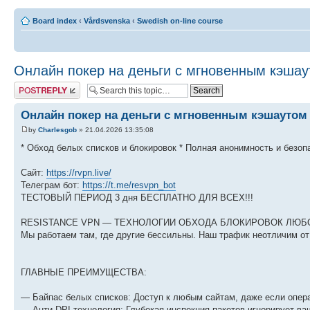
Board index
‹
Vårdsvenska
‹
Swedish on-line course
Онлайн покер на деньги с мгновенным кэшаут
Post a reply
Онлайн покер на деньги с мгновенным кэшаутом 
by
Charlesgob
» 21.04.2026 13:35:08
* Обход белых списков и блокировок * Полная анонимность и безо
Сайт:
https://rvpn.live/
Телеграм бот:
https://t.me/resvpn_bot
ТЕСТОВЫЙ ПЕРИОД 3 дня БЕСПЛАТНО ДЛЯ ВСЕХ!!!
RESISTANCE VPN — ТЕХНОЛОГИИ ОБХОДА БЛОКИРОВОК ЛЮ
Мы работаем там, где другие бессильны. Наш трафик неотличим от
ГЛАВНЫЕ ПРЕИМУЩЕСТВА:
— Байпас белых списков: Доступ к любым сайтам, даже если опера
— Анти-DPI технология: Глубокая инспекция пакетов игнорирует в