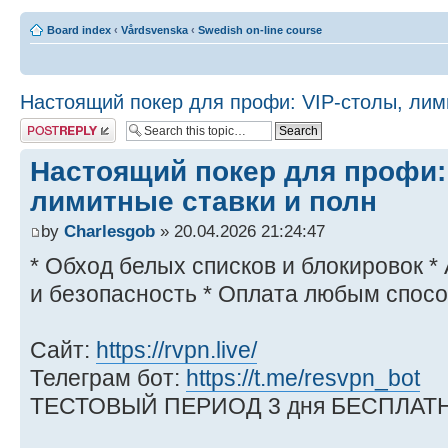
Board index
‹
Vårdsvenska
‹
Swedish on-line course
Настоящий покер для профи: VIP-столы, лим
Post a reply
Настоящий покер для профи:
лимитные ставки и полн
by
Charlesgob
» 20.04.2026 21:24:47
* Обход белых списков и блокировок 
и безопасность * Оплата любым спосо
Сайт:
https://rvpn.live/
Телеграм бот:
https://t.me/resvpn_bot
ТЕСТОВЫЙ ПЕРИОД 3 дня БЕСПЛАТН