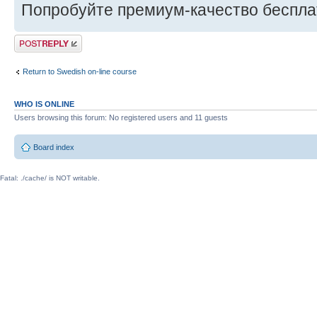
Попробуйте премиум-качество бесплатн
Post a reply
Return to Swedish on-line course
WHO IS ONLINE
Users browsing this forum: No registered users and 11 guests
Board index
Fatal: ./cache/ is NOT writable.