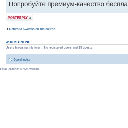
Попробуйте премиум-качество бесплатн
Post a reply
Return to Swedish on-line course
WHO IS ONLINE
Users browsing this forum: No registered users and 15 guests
Board index
Fatal: ./cache/ is NOT writable.