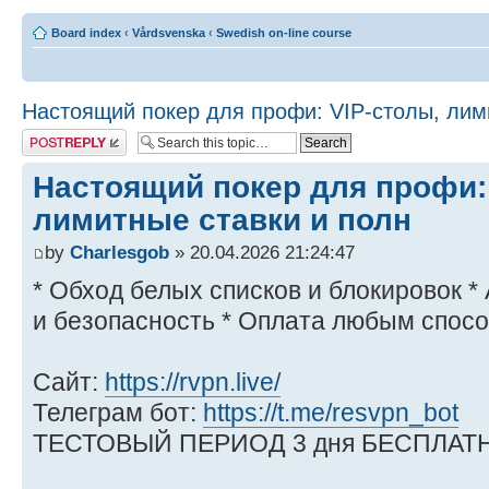
Board index
‹
Vårdsvenska
‹
Swedish on-line course
Настоящий покер для профи: VIP-столы, лим
Post a reply
Настоящий покер для профи:
лимитные ставки и полн
by
Charlesgob
» 20.04.2026 21:24:47
* Обход белых списков и блокировок 
и безопасность * Оплата любым спосо
Сайт:
https://rvpn.live/
Телеграм бот:
https://t.me/resvpn_bot
ТЕСТОВЫЙ ПЕРИОД 3 дня БЕСПЛАТН