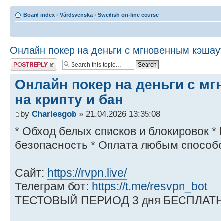
Board index
‹
Vårdsvenska
‹
Swedish on-line course
Онлайн покер на деньги с мгновенным кэшаут
Post a reply
Онлайн покер на деньги с м
на крипту и бан
by
Charlesgob
» 21.04.2026 13:35:08
* Обход белых списков и блокировок 
безопасность * Оплата любым способ
Сайт:
https://rvpn.live/
Телеграм бот:
https://t.me/resvpn_bot
ТЕСТОВЫЙ ПЕРИОД 3 дня БЕСПЛАТН