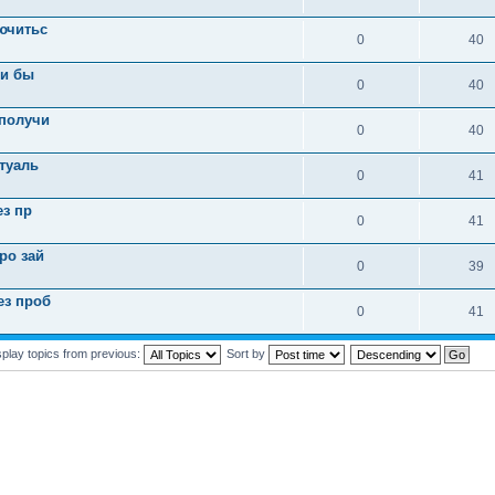
ючитьс
0
40
 и бы
0
40
 получи
0
40
ктуаль
0
41
ез пр
0
41
ро зай
0
39
ез проб
0
41
splay topics from previous:
Sort by