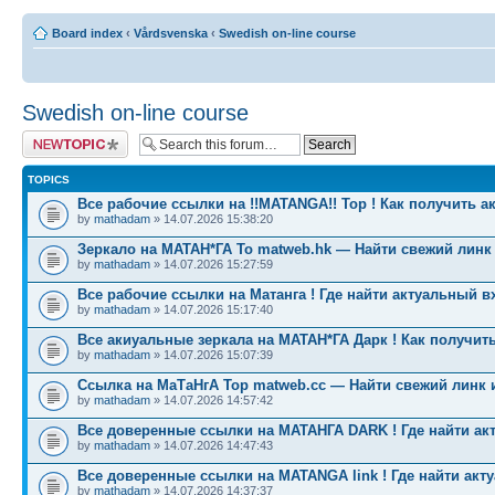
Board index
‹
Vårdsvenska
‹
Swedish on-line course
Swedish on-line course
Post a new topic
TOPICS
Все рабочие ссылки на !!MATANGA!! Тор ! Как получить а
by
mathadam
» 14.07.2026 15:38:20
Зеркало на МАТАН*ГА To matweb.hk — Найти свежий линк
by
mathadam
» 14.07.2026 15:27:59
Все рабочие ссылки на Матанга ! Где найти актуальный в
by
mathadam
» 14.07.2026 15:17:40
Все акиуальные зеркала на МАТАН*ГА Дарк ! Как получить
by
mathadam
» 14.07.2026 15:07:39
Ссылка на МаТаНгА Тор matweb.cc — Найти свежий линк 
by
mathadam
» 14.07.2026 14:57:42
Все доверенные ссылки на МАТАНГА DARK ! Где найти ак
by
mathadam
» 14.07.2026 14:47:43
Все доверенные ссылки на MATANGA link ! Где найти акт
by
mathadam
» 14.07.2026 14:37:37