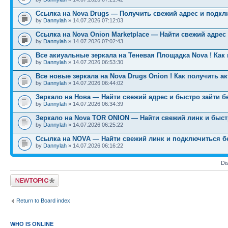
Ссылка на Nova Drugs — Получить свежий адрес и подкл
by
Dannylah
» 14.07.2026 07:12:03
Ссылка на Nova Onion Marketplace — Найти свежий адрес
by
Dannylah
» 14.07.2026 07:02:43
Все акиуальные зеркала на Теневая Площадка Nova ! Как
by
Dannylah
» 14.07.2026 06:53:30
Все новые зеркала на Nova Drugs Onion ! Как получить а
by
Dannylah
» 14.07.2026 06:44:02
Зеркало на Нова — Найти свежий адрес и быстро зайти б
by
Dannylah
» 14.07.2026 06:34:39
Зеркало на Nova TOR ONION — Найти свежий линк и быст
by
Dannylah
» 14.07.2026 06:25:22
Ссылка на NOVA — Найти свежий линк и подключиться б
by
Dannylah
» 14.07.2026 06:16:22
Di
Post a new topic
Return to Board index
WHO IS ONLINE