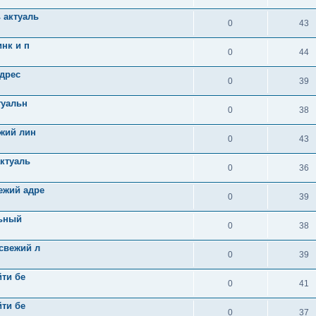
 актуаль
0
43
нк и п
0
44
адрес
0
39
туальн
0
38
ежий лин
0
43
актуаль
0
36
ежий адре
0
39
льный
0
38
свежий л
0
39
йти бе
0
41
йти бе
0
37