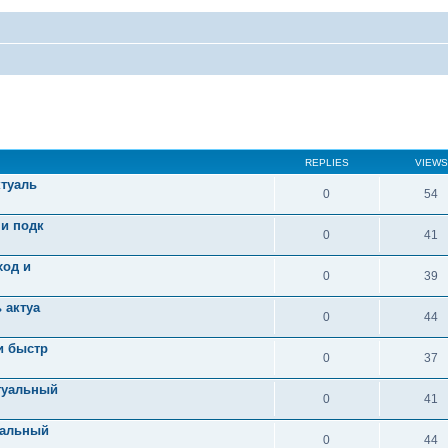
REPLIES
VIEWS
ктуаль
0
54
 и подк
0
41
ход и
0
39
 актуа
0
44
и быстр
0
37
туальный
0
41
уальный
0
44