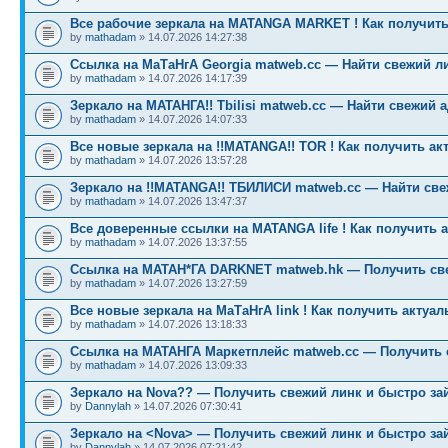
Все рабочие зеркала на MATANGA MARKET ! Как получить
by
mathadam
» 14.07.2026 14:27:38
Ссылка на МаТаНгА Georgia matweb.cc — Найти свежий ли
by
mathadam
» 14.07.2026 14:17:39
Зеркало на МАТАНГА!! Tbilisi matweb.cc — Найти свежий 
by
mathadam
» 14.07.2026 14:07:33
Все новые зеркала на !!MATANGA!! TOR ! Как получить ак
by
mathadam
» 14.07.2026 13:57:28
Зеркало на !!MATANGA!! ТБИЛИСИ matweb.cc — Найти св
by
mathadam
» 14.07.2026 13:47:37
Все доверенные ссылки на MATANGA life ! Как получить 
by
mathadam
» 14.07.2026 13:37:55
Ссылка на МАТАН*ГА DARKNET matweb.hk — Получить св
by
mathadam
» 14.07.2026 13:27:59
Все новые зеркала на МаТаНгА link ! Как получить актуа
by
mathadam
» 14.07.2026 13:18:33
Ссылка на МАТАНГА Маркетплейс matweb.cc — Получить 
by
mathadam
» 14.07.2026 13:09:33
Зеркало на Nova?? — Получить свежий линк и быстро за
by
Dannylah
» 14.07.2026 07:30:41
Зеркало на <Nova> — Получить свежий линк и быстро за
by
Dannylah
» 14.07.2026 07:21:42