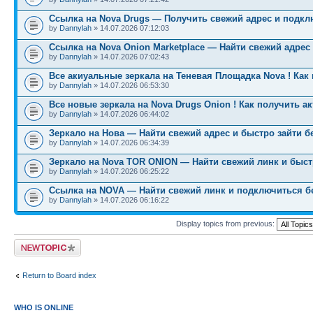
Ссылка на Nova Drugs — Получить свежий адрес и подкл
by
Dannylah
» 14.07.2026 07:12:03
Ссылка на Nova Onion Marketplace — Найти свежий адрес
by
Dannylah
» 14.07.2026 07:02:43
Все акиуальные зеркала на Теневая Площадка Nova ! Как
by
Dannylah
» 14.07.2026 06:53:30
Все новые зеркала на Nova Drugs Onion ! Как получить а
by
Dannylah
» 14.07.2026 06:44:02
Зеркало на Нова — Найти свежий адрес и быстро зайти б
by
Dannylah
» 14.07.2026 06:34:39
Зеркало на Nova TOR ONION — Найти свежий линк и быст
by
Dannylah
» 14.07.2026 06:25:22
Ссылка на NOVA — Найти свежий линк и подключиться б
by
Dannylah
» 14.07.2026 06:16:22
Display topics from previous:
Post a new topic
Return to Board index
WHO IS ONLINE