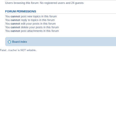
Users browsing this forum: No registered users and 24 guests
FORUM PERMISSIONS
You
cannot
post new topics in this forum
You
cannot
reply to topics in this forum
You
cannot
edit your posts in this forum
You
cannot
delete your posts in this forum
You
cannot
post attachments in this forum
Board index
Fatal: ./cache/ is NOT writable.