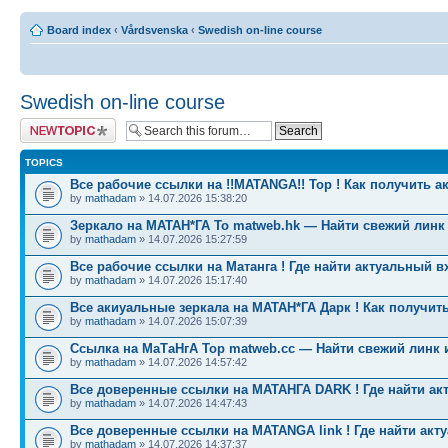
Board index
‹
Vårdsvenska
‹
Swedish on-line course
Swedish on-line course
Post a new topic
TOPICS
Все рабочие ссылки на !!MATANGA!! Тор ! Как получить а
by
mathadam
» 14.07.2026 15:38:20
Зеркало на МАТАН*ГА To matweb.hk — Найти свежий линк
by
mathadam
» 14.07.2026 15:27:59
Все рабочие ссылки на Матанга ! Где найти актуальный в
by
mathadam
» 14.07.2026 15:17:40
Все акиуальные зеркала на МАТАН*ГА Дарк ! Как получить
by
mathadam
» 14.07.2026 15:07:39
Ссылка на МаТаНгА Тор matweb.cc — Найти свежий линк 
by
mathadam
» 14.07.2026 14:57:42
Все доверенные ссылки на МАТАНГА DARK ! Где найти ак
by
mathadam
» 14.07.2026 14:47:43
Все доверенные ссылки на MATANGA link ! Где найти акт
by
mathadam
» 14.07.2026 14:37:37