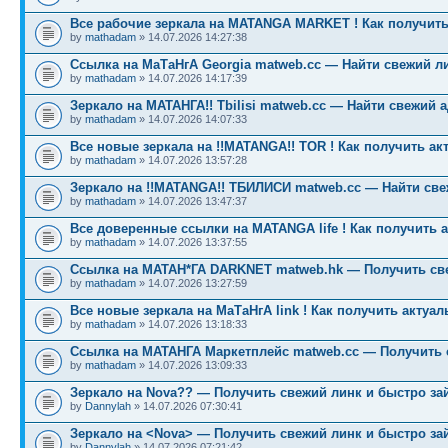
Все рабочие зеркала на MATANGA MARKET ! Как получить
by
mathadam
» 14.07.2026 14:27:38
Ссылка на МаТаНгА Georgia matweb.cc — Найти свежий ли
by
mathadam
» 14.07.2026 14:17:39
Зеркало на МАТАНГА!! Tbilisi matweb.cc — Найти свежий 
by
mathadam
» 14.07.2026 14:07:33
Все новые зеркала на !!MATANGA!! TOR ! Как получить ак
by
mathadam
» 14.07.2026 13:57:28
Зеркало на !!MATANGA!! ТБИЛИСИ matweb.cc — Найти св
by
mathadam
» 14.07.2026 13:47:37
Все доверенные ссылки на MATANGA life ! Как получить 
by
mathadam
» 14.07.2026 13:37:55
Ссылка на МАТАН*ГА DARKNET matweb.hk — Получить св
by
mathadam
» 14.07.2026 13:27:59
Все новые зеркала на МаТаНгА link ! Как получить актуа
by
mathadam
» 14.07.2026 13:18:33
Ссылка на МАТАНГА Маркетплейс matweb.cc — Получить 
by
mathadam
» 14.07.2026 13:09:33
Зеркало на Nova?? — Получить свежий линк и быстро за
by
Dannylah
» 14.07.2026 07:30:41
Зеркало на <Nova> — Получить свежий линк и быстро за
by
Dannylah
» 14.07.2026 07:21:42