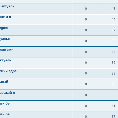
 актуаль
0
43
нк и п
0
44
адрес
0
39
туальн
0
38
ежий лин
0
44
актуаль
0
36
ежий адре
0
39
льный
0
38
свежий л
0
39
йти бе
0
41
йти бе
0
37