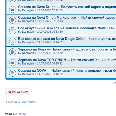
Ссылка на Nova Drugs — Получить свежий адрес и подкл
by
Dannylah
» 14.07.2026 07:12:03
Ссылка на Nova Onion Marketplace — Найти свежий адрес
by
Dannylah
» 14.07.2026 07:02:43
Все акиуальные зеркала на Теневая Площадка Nova ! Как
by
Dannylah
» 14.07.2026 06:53:30
Все новые зеркала на Nova Drugs Onion ! Как получить а
by
Dannylah
» 14.07.2026 06:44:02
Зеркало на Нова — Найти свежий адрес и быстро зайти б
by
Dannylah
» 14.07.2026 06:34:39
Зеркало на Nova TOR ONION — Найти свежий линк и быст
by
Dannylah
» 14.07.2026 06:25:22
Ссылка на NOVA — Найти свежий линк и подключиться б
by
Dannylah
» 14.07.2026 06:16:22
Di
Post a new topic
Return to Board index
WHO IS ONLINE