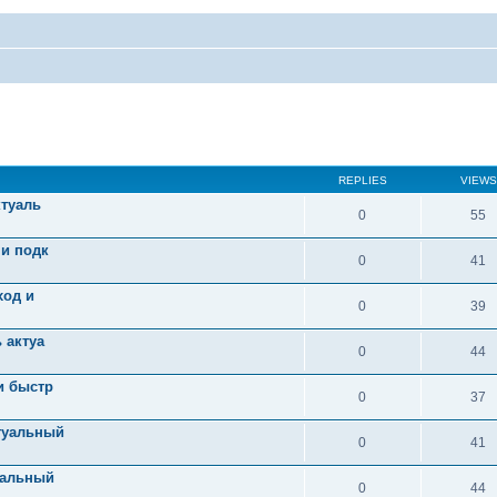
REPLIES
VIEWS
ктуаль
0
55
 и подк
0
41
ход и
0
39
 актуа
0
44
и быстр
0
37
туальный
0
41
уальный
0
44