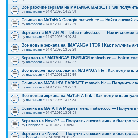
Все рабочие зеркала на MATANGA MARKET ! Как получить
by
mathadam
» 14.07.2026 14:27:38
Ссылка на МаТаНгА Georgia matweb.cc — Найти свежий ли
by
mathadam
» 14.07.2026 14:17:39
Зеркало на МАТАНГА!! Tbilisi matweb.cc — Найти свежий 
by
mathadam
» 14.07.2026 14:07:33
Все новые зеркала на !!MATANGA!! TOR ! Как получить ак
by
mathadam
» 14.07.2026 13:57:28
Зеркало на !!MATANGA!! ТБИЛИСИ matweb.cc — Найти св
by
mathadam
» 14.07.2026 13:47:37
Все доверенные ссылки на MATANGA life ! Как получить 
by
mathadam
» 14.07.2026 13:37:55
Ссылка на МАТАН*ГА DARKNET matweb.hk — Получить св
by
mathadam
» 14.07.2026 13:27:59
Все новые зеркала на МаТаНгА link ! Как получить актуа
by
mathadam
» 14.07.2026 13:18:33
Ссылка на МАТАНГА Маркетплейс matweb.cc — Получить 
by
mathadam
» 14.07.2026 13:09:33
Зеркало на Nova?? — Получить свежий линк и быстро за
by
Dannylah
» 14.07.2026 07:30:41
Зеркало на <Nova> — Получить свежий линк и быстро за
by
Dannylah
» 14.07.2026 07:21:42