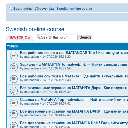
Board index
‹
Vårdsvenska
‹
Swedish on-line course
Swedish on-line course
Post a new topic
TOPICS
Все рабочие ссылки на !!MATANGA!! Тор ! Как получить а
by
mathadam
» 14.07.2026 15:38:20
Зеркало на МАТАН*ГА To matweb.hk — Найти свежий линк
by
mathadam
» 14.07.2026 15:27:59
Все рабочие ссылки на Матанга ! Где найти актуальный в
by
mathadam
» 14.07.2026 15:17:40
Все акиуальные зеркала на МАТАН*ГА Дарк ! Как получить
by
mathadam
» 14.07.2026 15:07:39
Ссылка на МаТаНгА Тор matweb.cc — Найти свежий линк 
by
mathadam
» 14.07.2026 14:57:42
Все доверенные ссылки на МАТАНГА DARK ! Где найти ак
by
mathadam
» 14.07.2026 14:47:43
Все доверенные ссылки на MATANGA link ! Где найти акт
by
mathadam
» 14.07.2026 14:37:37