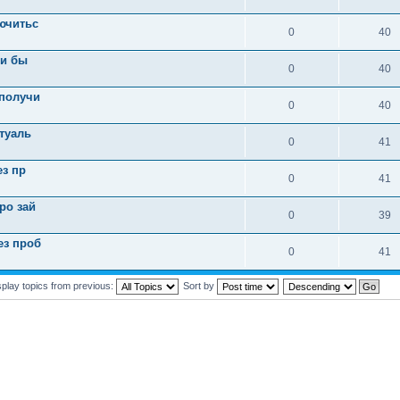
ючитьс
0
40
 и бы
0
40
 получи
0
40
ктуаль
0
41
ез пр
0
41
ро зай
0
39
ез проб
0
41
splay topics from previous:
Sort by