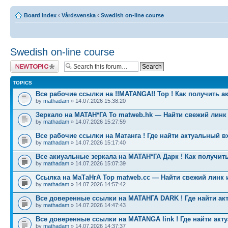
Board index
‹
Vårdsvenska
‹
Swedish on-line course
Swedish on-line course
Post a new topic
TOPICS
Все рабочие ссылки на !!MATANGA!! Тор ! Как получить а
by
mathadam
» 14.07.2026 15:38:20
Зеркало на МАТАН*ГА To matweb.hk — Найти свежий линк
by
mathadam
» 14.07.2026 15:27:59
Все рабочие ссылки на Матанга ! Где найти актуальный в
by
mathadam
» 14.07.2026 15:17:40
Все акиуальные зеркала на МАТАН*ГА Дарк ! Как получить
by
mathadam
» 14.07.2026 15:07:39
Ссылка на МаТаНгА Тор matweb.cc — Найти свежий линк 
by
mathadam
» 14.07.2026 14:57:42
Все доверенные ссылки на МАТАНГА DARK ! Где найти ак
by
mathadam
» 14.07.2026 14:47:43
Все доверенные ссылки на MATANGA link ! Где найти акт
by
mathadam
» 14.07.2026 14:37:37