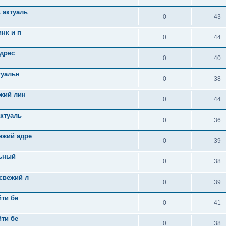
 актуаль
0
43
нк и п
0
44
адрес
0
40
туальн
0
38
ежий лин
0
44
актуаль
0
36
ежий адре
0
39
льный
0
38
свежий л
0
39
йти бе
0
41
йти бе
0
38