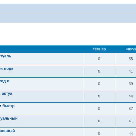
REPLIES
VIEWS
ктуаль
0
55
 и подк
0
41
ход и
0
39
 актуа
0
44
и быстр
0
37
туальный
0
41
уальный
0
44