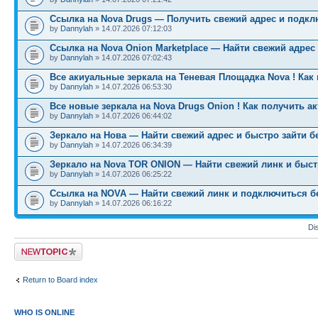
Ссылка на Nova Drugs — Получить свежий адрес и подкл
by
Dannylah
» 14.07.2026 07:12:03
Ссылка на Nova Onion Marketplace — Найти свежий адрес
by
Dannylah
» 14.07.2026 07:02:43
Все акиуальные зеркала на Теневая Площадка Nova ! Как
by
Dannylah
» 14.07.2026 06:53:30
Все новые зеркала на Nova Drugs Onion ! Как получить а
by
Dannylah
» 14.07.2026 06:44:02
Зеркало на Нова — Найти свежий адрес и быстро зайти б
by
Dannylah
» 14.07.2026 06:34:39
Зеркало на Nova TOR ONION — Найти свежий линк и быст
by
Dannylah
» 14.07.2026 06:25:22
Ссылка на NOVA — Найти свежий линк и подключиться б
by
Dannylah
» 14.07.2026 06:16:22
Di
Post a new topic
Return to Board index
WHO IS ONLINE