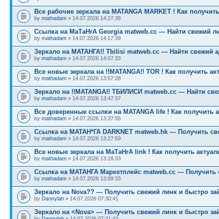
Все рабочие зеркала на MATANGA MARKET ! Как получить
by
mathadam
» 14.07.2026 14:27:38
Ссылка на МаТаНгА Georgia matweb.cc — Найти свежий ли
by
mathadam
» 14.07.2026 14:17:39
Зеркало на МАТАНГА!! Tbilisi matweb.cc — Найти свежий 
by
mathadam
» 14.07.2026 14:07:33
Все новые зеркала на !!MATANGA!! TOR ! Как получить ак
by
mathadam
» 14.07.2026 13:57:28
Зеркало на !!MATANGA!! ТБИЛИСИ matweb.cc — Найти св
by
mathadam
» 14.07.2026 13:47:37
Все доверенные ссылки на MATANGA life ! Как получить 
by
mathadam
» 14.07.2026 13:37:55
Ссылка на МАТАН*ГА DARKNET matweb.hk — Получить св
by
mathadam
» 14.07.2026 13:27:59
Все новые зеркала на МаТаНгА link ! Как получить актуа
by
mathadam
» 14.07.2026 13:18:33
Ссылка на МАТАНГА Маркетплейс matweb.cc — Получить 
by
mathadam
» 14.07.2026 13:09:33
Зеркало на Nova?? — Получить свежий линк и быстро за
by
Dannylah
» 14.07.2026 07:30:41
Зеркало на <Nova> — Получить свежий линк и быстро за
by
Dannylah
» 14.07.2026 07:21:42