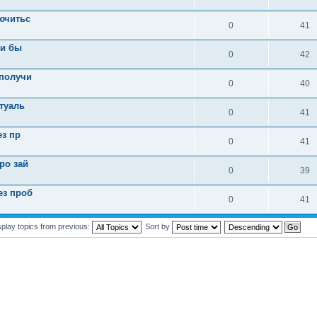
ючитьс
0
41
 и бы
0
42
 получи
0
40
ктуаль
0
41
ез пр
0
41
ро зай
0
39
ез проб
0
41
splay topics from previous:
Sort by