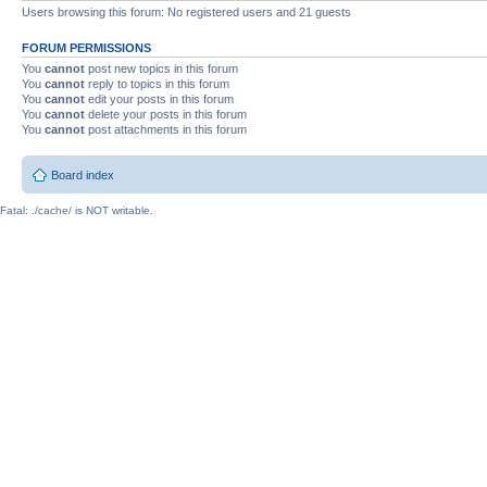
Users browsing this forum: No registered users and 21 guests
FORUM PERMISSIONS
You
cannot
post new topics in this forum
You
cannot
reply to topics in this forum
You
cannot
edit your posts in this forum
You
cannot
delete your posts in this forum
You
cannot
post attachments in this forum
Board index
Fatal: ./cache/ is NOT writable.