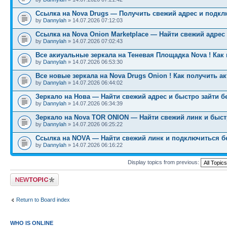
Ссылка на Nova Drugs — Получить свежий адрес и подкл
by
Dannylah
» 14.07.2026 07:12:03
Ссылка на Nova Onion Marketplace — Найти свежий адрес
by
Dannylah
» 14.07.2026 07:02:43
Все акиуальные зеркала на Теневая Площадка Nova ! Как
by
Dannylah
» 14.07.2026 06:53:30
Все новые зеркала на Nova Drugs Onion ! Как получить а
by
Dannylah
» 14.07.2026 06:44:02
Зеркало на Нова — Найти свежий адрес и быстро зайти б
by
Dannylah
» 14.07.2026 06:34:39
Зеркало на Nova TOR ONION — Найти свежий линк и быст
by
Dannylah
» 14.07.2026 06:25:22
Ссылка на NOVA — Найти свежий линк и подключиться б
by
Dannylah
» 14.07.2026 06:16:22
Display topics from previous:
Post a new topic
Return to Board index
WHO IS ONLINE