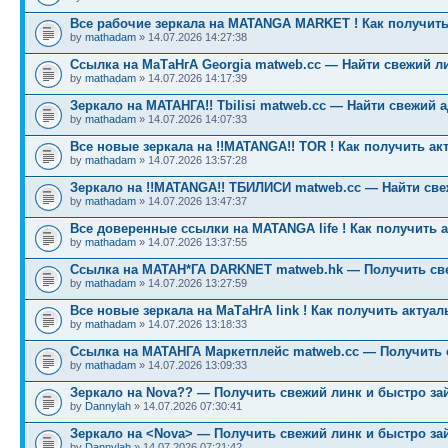
Все рабочие зеркала на MATANGA MARKET ! Как получить
by
mathadam
» 14.07.2026 14:27:38
Ссылка на МаТаНгА Georgia matweb.cc — Найти свежий ли
by
mathadam
» 14.07.2026 14:17:39
Зеркало на МАТАНГА!! Tbilisi matweb.cc — Найти свежий 
by
mathadam
» 14.07.2026 14:07:33
Все новые зеркала на !!MATANGA!! TOR ! Как получить ак
by
mathadam
» 14.07.2026 13:57:28
Зеркало на !!MATANGA!! ТБИЛИСИ matweb.cc — Найти св
by
mathadam
» 14.07.2026 13:47:37
Все доверенные ссылки на MATANGA life ! Как получить 
by
mathadam
» 14.07.2026 13:37:55
Ссылка на МАТАН*ГА DARKNET matweb.hk — Получить св
by
mathadam
» 14.07.2026 13:27:59
Все новые зеркала на МаТаНгА link ! Как получить актуа
by
mathadam
» 14.07.2026 13:18:33
Ссылка на МАТАНГА Маркетплейс matweb.cc — Получить 
by
mathadam
» 14.07.2026 13:09:33
Зеркало на Nova?? — Получить свежий линк и быстро за
by
Dannylah
» 14.07.2026 07:30:41
Зеркало на <Nova> — Получить свежий линк и быстро за
by
Dannylah
» 14.07.2026 07:21:42