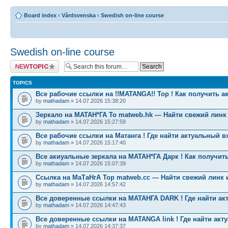
Board index
‹
Vårdsvenska
‹
Swedish on-line course
Swedish on-line course
Post a new topic
TOPICS
Все рабочие ссылки на !!MATANGA!! Тор ! Как получить а
by
mathadam
» 14.07.2026 15:38:20
Зеркало на МАТАН*ГА To matweb.hk — Найти свежий линк
by
mathadam
» 14.07.2026 15:27:59
Все рабочие ссылки на Матанга ! Где найти актуальный в
by
mathadam
» 14.07.2026 15:17:40
Все акиуальные зеркала на МАТАН*ГА Дарк ! Как получить
by
mathadam
» 14.07.2026 15:07:39
Ссылка на МаТаНгА Тор matweb.cc — Найти свежий линк 
by
mathadam
» 14.07.2026 14:57:42
Все доверенные ссылки на МАТАНГА DARK ! Где найти ак
by
mathadam
» 14.07.2026 14:47:43
Все доверенные ссылки на MATANGA link ! Где найти акт
by
mathadam
» 14.07.2026 14:37:37