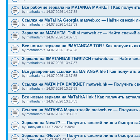
Все рабочие зеркала на MATANGA MARKET ! Как получить
by
mathadam
» 14.07.2026 14:27:38
Ссылка на МаТаНгА Georgia matweb.cc — Найти свежий ли
by
mathadam
» 14.07.2026 14:17:39
Зеркало на МАТАНГА!! Tbilisi matweb.cc — Найти свежий 
by
mathadam
» 14.07.2026 14:07:33
Все новые зеркала на !!MATANGA!! TOR ! Как получить ак
by
mathadam
» 14.07.2026 13:57:28
Зеркало на !!MATANGA!! ТБИЛИСИ matweb.cc — Найти св
by
mathadam
» 14.07.2026 13:47:37
Все доверенные ссылки на MATANGA life ! Как получить 
by
mathadam
» 14.07.2026 13:37:55
Ссылка на МАТАН*ГА DARKNET matweb.hk — Получить св
by
mathadam
» 14.07.2026 13:27:59
Все новые зеркала на МаТаНгА link ! Как получить актуа
by
mathadam
» 14.07.2026 13:18:33
Ссылка на МАТАНГА Маркетплейс matweb.cc — Получить 
by
mathadam
» 14.07.2026 13:09:33
Зеркало на Nova?? — Получить свежий линк и быстро за
by
Dannylah
» 14.07.2026 07:30:41
Зеркало на <Nova> — Получить свежий линк и быстро за
by
Dannylah
» 14.07.2026 07:21:42