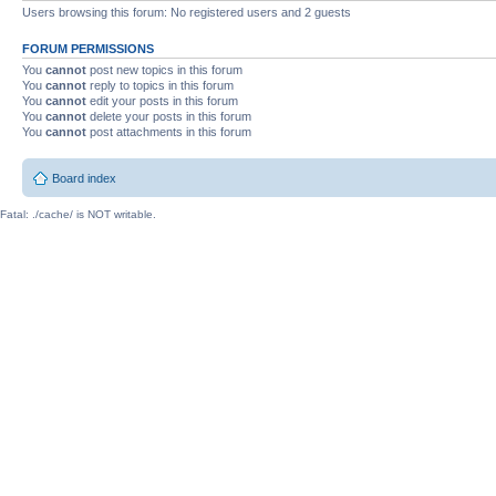
Users browsing this forum: No registered users and 2 guests
FORUM PERMISSIONS
You
cannot
post new topics in this forum
You
cannot
reply to topics in this forum
You
cannot
edit your posts in this forum
You
cannot
delete your posts in this forum
You
cannot
post attachments in this forum
Board index
Fatal: ./cache/ is NOT writable.