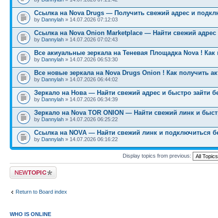
Ссылка на Nova Drugs — Получить свежий адрес и подкл
by
Dannylah
» 14.07.2026 07:12:03
Ссылка на Nova Onion Marketplace — Найти свежий адрес
by
Dannylah
» 14.07.2026 07:02:43
Все акиуальные зеркала на Теневая Площадка Nova ! Как
by
Dannylah
» 14.07.2026 06:53:30
Все новые зеркала на Nova Drugs Onion ! Как получить а
by
Dannylah
» 14.07.2026 06:44:02
Зеркало на Нова — Найти свежий адрес и быстро зайти б
by
Dannylah
» 14.07.2026 06:34:39
Зеркало на Nova TOR ONION — Найти свежий линк и быст
by
Dannylah
» 14.07.2026 06:25:22
Ссылка на NOVA — Найти свежий линк и подключиться б
by
Dannylah
» 14.07.2026 06:16:22
Display topics from previous:
Post a new topic
Return to Board index
WHO IS ONLINE