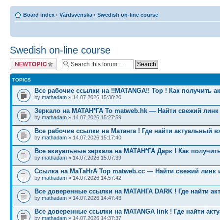
Board index
‹
Vårdsvenska
‹
Swedish on-line course
Swedish on-line course
Post a new topic
TOPICS
Все рабочие ссылки на !!MATANGA!! Тор ! Как получить а
by
mathadam
» 14.07.2026 15:38:20
Зеркало на МАТАН*ГА To matweb.hk — Найти свежий линк
by
mathadam
» 14.07.2026 15:27:59
Все рабочие ссылки на Матанга ! Где найти актуальный в
by
mathadam
» 14.07.2026 15:17:40
Все акиуальные зеркала на МАТАН*ГА Дарк ! Как получить
by
mathadam
» 14.07.2026 15:07:39
Ссылка на МаТаНгА Тор matweb.cc — Найти свежий линк 
by
mathadam
» 14.07.2026 14:57:42
Все доверенные ссылки на МАТАНГА DARK ! Где найти ак
by
mathadam
» 14.07.2026 14:47:43
Все доверенные ссылки на MATANGA link ! Где найти акт
by
mathadam
» 14.07.2026 14:37:37