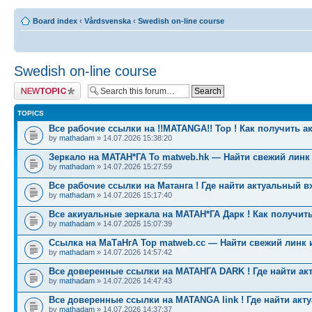
Board index
‹
Vårdsvenska
‹
Swedish on-line course
Swedish on-line course
Post a new topic
TOPICS
Все рабочие ссылки на !!MATANGA!! Тор ! Как получить а
by
mathadam
» 14.07.2026 15:38:20
Зеркало на МАТАН*ГА To matweb.hk — Найти свежий линк
by
mathadam
» 14.07.2026 15:27:59
Все рабочие ссылки на Матанга ! Где найти актуальный в
by
mathadam
» 14.07.2026 15:17:40
Все акиуальные зеркала на МАТАН*ГА Дарк ! Как получить
by
mathadam
» 14.07.2026 15:07:39
Ссылка на МаТаНгА Тор matweb.cc — Найти свежий линк 
by
mathadam
» 14.07.2026 14:57:42
Все доверенные ссылки на МАТАНГА DARK ! Где найти ак
by
mathadam
» 14.07.2026 14:47:43
Все доверенные ссылки на MATANGA link ! Где найти акт
by
mathadam
» 14.07.2026 14:37:37