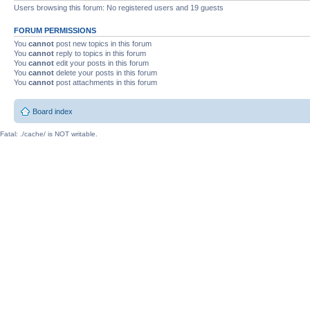
Users browsing this forum: No registered users and 19 guests
FORUM PERMISSIONS
You
cannot
post new topics in this forum
You
cannot
reply to topics in this forum
You
cannot
edit your posts in this forum
You
cannot
delete your posts in this forum
You
cannot
post attachments in this forum
Board index
Fatal: ./cache/ is NOT writable.