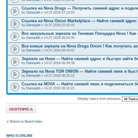
Ссылка на Nova Drugs — Получить свежий адрес и подкл
by
Dannylah
» 14.07.2026 07:12:03
Ссылка на Nova Onion Marketplace — Найти свежий адрес
by
Dannylah
» 14.07.2026 07:02:43
Все акиуальные зеркала на Теневая Площадка Nova ! Как
by
Dannylah
» 14.07.2026 06:53:30
Все новые зеркала на Nova Drugs Onion ! Как получить а
by
Dannylah
» 14.07.2026 06:44:02
Зеркало на Нова — Найти свежий адрес и быстро зайти б
by
Dannylah
» 14.07.2026 06:34:39
Зеркало на Nova TOR ONION — Найти свежий линк и быст
by
Dannylah
» 14.07.2026 06:25:22
Ссылка на NOVA — Найти свежий линк и подключиться б
by
Dannylah
» 14.07.2026 06:16:22
Display topics from previous:
Post a new topic
Return to Board index
WHO IS ONLINE