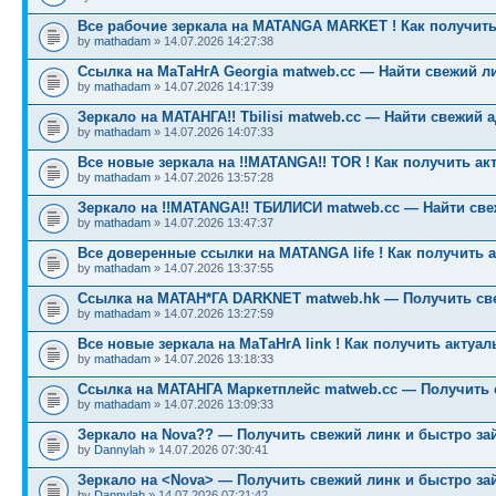
Все рабочие зеркала на MATANGA MARKET ! Как получить
by
mathadam
» 14.07.2026 14:27:38
Ссылка на МаТаНгА Georgia matweb.cc — Найти свежий ли
by
mathadam
» 14.07.2026 14:17:39
Зеркало на МАТАНГА!! Tbilisi matweb.cc — Найти свежий 
by
mathadam
» 14.07.2026 14:07:33
Все новые зеркала на !!MATANGA!! TOR ! Как получить ак
by
mathadam
» 14.07.2026 13:57:28
Зеркало на !!MATANGA!! ТБИЛИСИ matweb.cc — Найти св
by
mathadam
» 14.07.2026 13:47:37
Все доверенные ссылки на MATANGA life ! Как получить 
by
mathadam
» 14.07.2026 13:37:55
Ссылка на МАТАН*ГА DARKNET matweb.hk — Получить св
by
mathadam
» 14.07.2026 13:27:59
Все новые зеркала на МаТаНгА link ! Как получить актуа
by
mathadam
» 14.07.2026 13:18:33
Ссылка на МАТАНГА Маркетплейс matweb.cc — Получить 
by
mathadam
» 14.07.2026 13:09:33
Зеркало на Nova?? — Получить свежий линк и быстро за
by
Dannylah
» 14.07.2026 07:30:41
Зеркало на <Nova> — Получить свежий линк и быстро за
by
Dannylah
» 14.07.2026 07:21:42