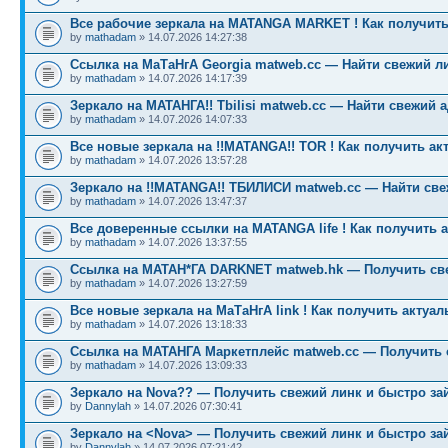
Все рабочие зеркала на MATANGA MARKET ! Как получить
by
mathadam
» 14.07.2026 14:27:38
Ссылка на МаТаНгА Georgia matweb.cc — Найти свежий ли
by
mathadam
» 14.07.2026 14:17:39
Зеркало на МАТАНГА!! Tbilisi matweb.cc — Найти свежий 
by
mathadam
» 14.07.2026 14:07:33
Все новые зеркала на !!MATANGA!! TOR ! Как получить ак
by
mathadam
» 14.07.2026 13:57:28
Зеркало на !!MATANGA!! ТБИЛИСИ matweb.cc — Найти св
by
mathadam
» 14.07.2026 13:47:37
Все доверенные ссылки на MATANGA life ! Как получить 
by
mathadam
» 14.07.2026 13:37:55
Ссылка на МАТАН*ГА DARKNET matweb.hk — Получить св
by
mathadam
» 14.07.2026 13:27:59
Все новые зеркала на МаТаНгА link ! Как получить актуа
by
mathadam
» 14.07.2026 13:18:33
Ссылка на МАТАНГА Маркетплейс matweb.cc — Получить 
by
mathadam
» 14.07.2026 13:09:33
Зеркало на Nova?? — Получить свежий линк и быстро за
by
Dannylah
» 14.07.2026 07:30:41
Зеркало на <Nova> — Получить свежий линк и быстро за
by
Dannylah
» 14.07.2026 07:21:42