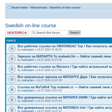
Board index
‹
Vårdsvenska
‹
Swedish on-line course
Swedish on-line course
Post a new topic
TOPICS
Все рабочие ссылки на !!MATANGA!! Тор ! Как получить а
by
mathadam
» 14.07.2026 15:38:20
Зеркало на МАТАН*ГА To matweb.hk — Найти свежий линк
by
mathadam
» 14.07.2026 15:27:59
Все рабочие ссылки на Матанга ! Где найти актуальный в
by
mathadam
» 14.07.2026 15:17:40
Все акиуальные зеркала на МАТАН*ГА Дарк ! Как получить
by
mathadam
» 14.07.2026 15:07:39
Ссылка на МаТаНгА Тор matweb.cc — Найти свежий линк 
by
mathadam
» 14.07.2026 14:57:42
Все доверенные ссылки на МАТАНГА DARK ! Где найти ак
by
mathadam
» 14.07.2026 14:47:43
Все доверенные ссылки на MATANGA link ! Где найти акт
by
mathadam
» 14.07.2026 14:37:37