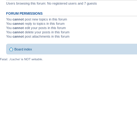
Users browsing this forum: No registered users and 7 guests
FORUM PERMISSIONS
You
cannot
post new topics in this forum
You
cannot
reply to topics in this forum
You
cannot
edit your posts in this forum
You
cannot
delete your posts in this forum
You
cannot
post attachments in this forum
Board index
Fatal: ./cache/ is NOT writable.