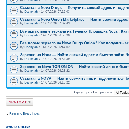
Ссылка на Nova Drugs — Получить свежий адрес и подкл
by
Dannylah
» 14.07.2026 07:12:03
Ссылка на Nova Onion Marketplace — Найти свежий адрес
by
Dannylah
» 14.07.2026 07:02:43
Все акиуальные зеркала на Теневая Площадка Nova ! Как
by
Dannylah
» 14.07.2026 06:53:30
Все новые зеркала на Nova Drugs Onion ! Как получить а
by
Dannylah
» 14.07.2026 06:44:02
Зеркало на Нова — Найти свежий адрес и быстро зайти б
by
Dannylah
» 14.07.2026 06:34:39
Зеркало на Nova TOR ONION — Найти свежий линк и быст
by
Dannylah
» 14.07.2026 06:25:22
Ссылка на NOVA — Найти свежий линк и подключиться б
by
Dannylah
» 14.07.2026 06:16:22
Display topics from previous:
Post a new topic
Return to Board index
WHO IS ONLINE