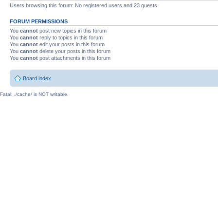
Users browsing this forum: No registered users and 23 guests
FORUM PERMISSIONS
You
cannot
post new topics in this forum
You
cannot
reply to topics in this forum
You
cannot
edit your posts in this forum
You
cannot
delete your posts in this forum
You
cannot
post attachments in this forum
Board index
Fatal: ./cache/ is NOT writable.