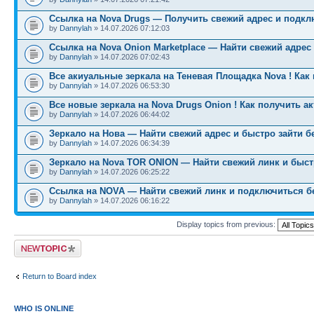
Ссылка на Nova Drugs — Получить свежий адрес и подкл
by
Dannylah
» 14.07.2026 07:12:03
Ссылка на Nova Onion Marketplace — Найти свежий адрес
by
Dannylah
» 14.07.2026 07:02:43
Все акиуальные зеркала на Теневая Площадка Nova ! Как
by
Dannylah
» 14.07.2026 06:53:30
Все новые зеркала на Nova Drugs Onion ! Как получить а
by
Dannylah
» 14.07.2026 06:44:02
Зеркало на Нова — Найти свежий адрес и быстро зайти б
by
Dannylah
» 14.07.2026 06:34:39
Зеркало на Nova TOR ONION — Найти свежий линк и быст
by
Dannylah
» 14.07.2026 06:25:22
Ссылка на NOVA — Найти свежий линк и подключиться б
by
Dannylah
» 14.07.2026 06:16:22
Display topics from previous:
Post a new topic
Return to Board index
WHO IS ONLINE