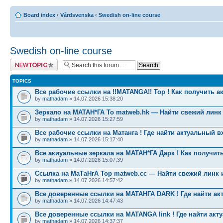
Board index
‹
Vårdsvenska
‹
Swedish on-line course
Swedish on-line course
Post a new topic
TOPICS
Все рабочие ссылки на !!MATANGA!! Тор ! Как получить а
by
mathadam
» 14.07.2026 15:38:20
Зеркало на МАТАН*ГА To matweb.hk — Найти свежий линк
by
mathadam
» 14.07.2026 15:27:59
Все рабочие ссылки на Матанга ! Где найти актуальный в
by
mathadam
» 14.07.2026 15:17:40
Все акиуальные зеркала на МАТАН*ГА Дарк ! Как получить
by
mathadam
» 14.07.2026 15:07:39
Ссылка на МаТаНгА Тор matweb.cc — Найти свежий линк 
by
mathadam
» 14.07.2026 14:57:42
Все доверенные ссылки на МАТАНГА DARK ! Где найти ак
by
mathadam
» 14.07.2026 14:47:43
Все доверенные ссылки на MATANGA link ! Где найти акт
by
mathadam
» 14.07.2026 14:37:37