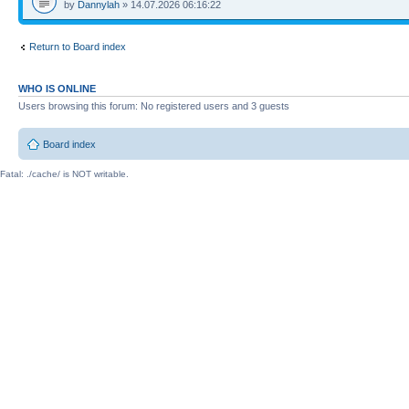
by
Dannylah
» 14.07.2026 06:16:22
Return to Board index
WHO IS ONLINE
Users browsing this forum: No registered users and 3 guests
Board index
Fatal: ./cache/ is NOT writable.