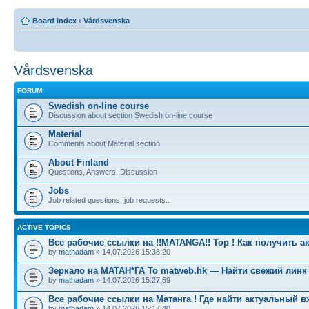
Board index
‹
Vårdsvenska
Vårdsvenska
FORUM
Swedish on-line course
Discussion about section Swedish on-line course
Material
Comments about Material section
About Finland
Questions, Answers, Discussion
Jobs
Job related questions, job requests..
ACTIVE TOPICS
Все рабочие ссылки на !!MATANGA!! Тор ! Как получить а
by
mathadam
» 14.07.2026 15:38:20
Зеркало на МАТАН*ГА To matweb.hk — Найти свежий линк
by
mathadam
» 14.07.2026 15:27:59
Все рабочие ссылки на Матанга ! Где найти актуальный в
by
mathadam
» 14.07.2026 15:17:40