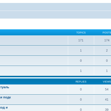
TOPICS
POST
171
174
1
2
0
0
1
1
REPLIES
VIEWS
ктуаль
0
54
 и подк
0
41
ход и
0
39