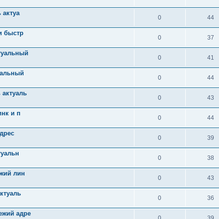
 актуа
0
44
и быстр
0
37
туальный
0
41
уальный
0
44
 актуаль
0
43
нк и п
0
44
адрес
0
39
туальн
0
38
ежий лин
0
43
актуаль
0
36
ежий адре
0
39