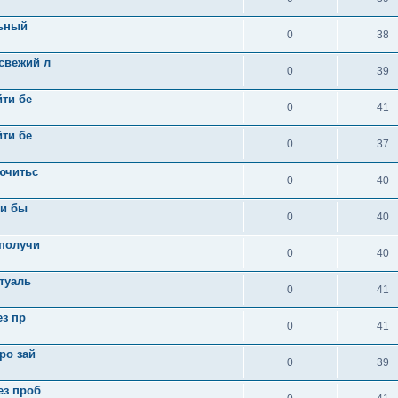
льный
0
38
свежий л
0
39
йти бе
0
41
йти бе
0
37
ючитьс
0
40
 и бы
0
40
 получи
0
40
ктуаль
0
41
ез пр
0
41
ро зай
0
39
ез проб