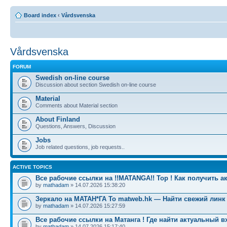
Board index
‹
Vårdsvenska
Vårdsvenska
FORUM
Swedish on-line course
Discussion about section Swedish on-line course
Material
Comments about Material section
About Finland
Questions, Answers, Discussion
Jobs
Job related questions, job requests..
ACTIVE TOPICS
Все рабочие ссылки на !!MATANGA!! Тор ! Как получить а
by
mathadam
» 14.07.2026 15:38:20
Зеркало на МАТАН*ГА To matweb.hk — Найти свежий линк
by
mathadam
» 14.07.2026 15:27:59
Все рабочие ссылки на Матанга ! Где найти актуальный в
by
mathadam
» 14.07.2026 15:17:40