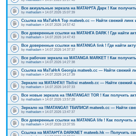
Все акиуальные зеркала на МАТАН*ГА Дарк ! Как получить
by
mathadam
» 14.07.2026 15:07:39
Ссылка на МаТаНгА Тор matweb.cc — Найти свежий линк 
by
mathadam
» 14.07.2026 14:57:42
Все доверенные ссылки на МАТАНГА DARK ! Где найти ак
by
mathadam
» 14.07.2026 14:47:43
Все доверенные ссылки на MATANGA link ! Где найти акт
by
mathadam
» 14.07.2026 14:37:37
Все рабочие зеркала на MATANGA MARKET ! Как получить
by
mathadam
» 14.07.2026 14:27:38
Ссылка на МаТаНгА Georgia matweb.cc — Найти свежий ли
by
mathadam
» 14.07.2026 14:17:39
Зеркало на МАТАНГА!! Tbilisi matweb.cc — Найти свежий 
by
mathadam
» 14.07.2026 14:07:33
Все новые зеркала на !!MATANGA!! TOR ! Как получить ак
by
mathadam
» 14.07.2026 13:57:28
Зеркало на !!MATANGA!! ТБИЛИСИ matweb.cc — Найти св
by
mathadam
» 14.07.2026 13:47:37
Все доверенные ссылки на MATANGA life ! Как получить 
by
mathadam
» 14.07.2026 13:37:55
Ссылка на МАТАН*ГА DARKNET matweb.hk — Получить св