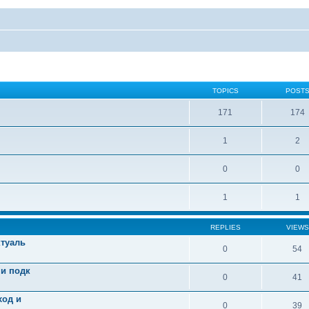
TOPICS
POST
171
174
1
2
0
0
1
1
REPLIES
VIEWS
ктуаль
0
54
 и подк
0
41
ход и
0
39