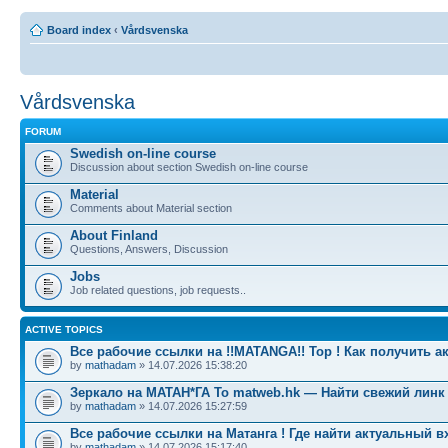
Board index
‹
Vårdsvenska
Vårdsvenska
FORUM
Swedish on-line course
Discussion about section Swedish on-line course
Material
Comments about Material section
About Finland
Questions, Answers, Discussion
Jobs
Job related questions, job requests..
ACTIVE TOPICS
Все рабочие ссылки на !!MATANGA!! Тор ! Как получить а
by
mathadam
» 14.07.2026 15:38:20
Зеркало на МАТАН*ГА To matweb.hk — Найти свежий линк
by
mathadam
» 14.07.2026 15:27:59
Все рабочие ссылки на Матанга ! Где найти актуальный в
by
mathadam
» 14.07.2026 15:17:40