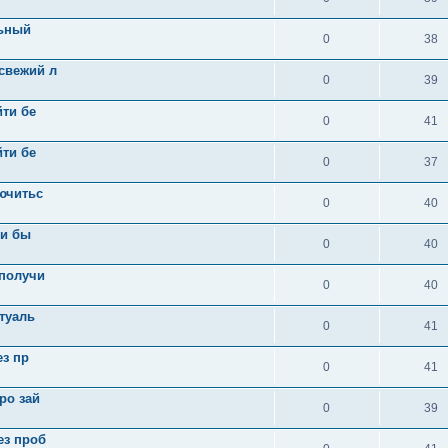
льный
0
38
свежий л
0
39
йти бе
0
41
йти бе
0
37
ючитьс
0
40
 и бы
0
40
 получи
0
40
ктуаль
0
41
ез пр
0
41
ро зай
0
39
ез проб