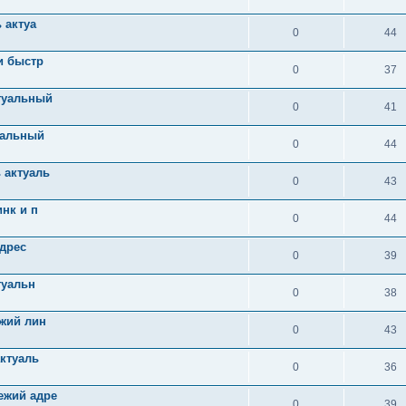
 актуа
0
44
и быстр
0
37
туальный
0
41
уальный
0
44
 актуаль
0
43
нк и п
0
44
адрес
0
39
туальн
0
38
ежий лин
0
43
актуаль
0
36
ежий адре
0
39