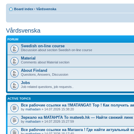
Board index
‹
Vårdsvenska
Vårdsvenska
FORUM
Swedish on-line course
Discussion about section Swedish on-line course
Material
Comments about Material section
About Finland
Questions, Answers, Discussion
Jobs
Job related questions, job requests..
ACTIVE TOPICS
Все рабочие ссылки на !!MATANGA!! Тор ! Как получить а
by
mathadam
» 14.07.2026 15:38:20
Зеркало на МАТАН*ГА To matweb.hk — Найти свежий линк
by
mathadam
» 14.07.2026 15:27:59
Все рабочие ссылки на Матанга ! Где найти актуальный в
by
mathadam
» 14.07.2026 15:17:40