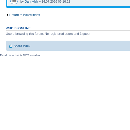
by
Dannylah
» 14.07.2026 06:16:22
Return to Board index
WHO IS ONLINE
Users browsing this forum: No registered users and 1 guest
Board index
Fatal: ./cache/ is NOT writable.