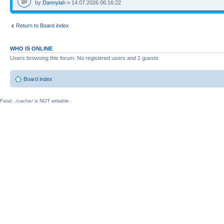
by
Dannylah
» 14.07.2026 06:16:22
Return to Board index
WHO IS ONLINE
Users browsing this forum: No registered users and 2 guests
Board index
Fatal: ./cache/ is NOT writable.