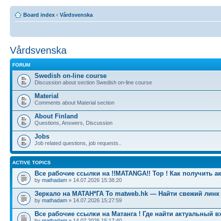
Board index
‹
Vårdsvenska
Vårdsvenska
FORUM
Swedish on-line course
Discussion about section Swedish on-line course
Material
Comments about Material section
About Finland
Questions, Answers, Discussion
Jobs
Job related questions, job requests..
ACTIVE TOPICS
Все рабочие ссылки на !!MATANGA!! Тор ! Как получить а
by
mathadam
» 14.07.2026 15:38:20
Зеркало на МАТАН*ГА To matweb.hk — Найти свежий линк
by
mathadam
» 14.07.2026 15:27:59
Все рабочие ссылки на Матанга ! Где найти актуальный в
by
mathadam
» 14.07.2026 15:17:40