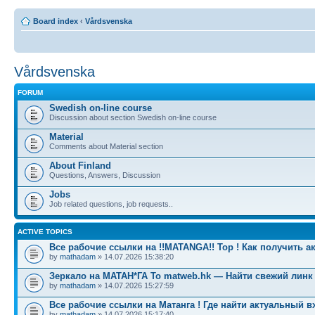
Board index
‹
Vårdsvenska
Vårdsvenska
FORUM
Swedish on-line course
Discussion about section Swedish on-line course
Material
Comments about Material section
About Finland
Questions, Answers, Discussion
Jobs
Job related questions, job requests..
ACTIVE TOPICS
Все рабочие ссылки на !!MATANGA!! Тор ! Как получить а
by
mathadam
» 14.07.2026 15:38:20
Зеркало на МАТАН*ГА To matweb.hk — Найти свежий линк
by
mathadam
» 14.07.2026 15:27:59
Все рабочие ссылки на Матанга ! Где найти актуальный в
by
mathadam
» 14.07.2026 15:17:40