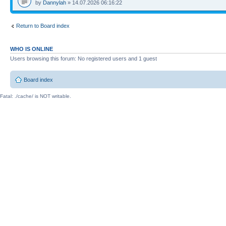
by
Dannylah
» 14.07.2026 06:16:22
Return to Board index
WHO IS ONLINE
Users browsing this forum: No registered users and 1 guest
Board index
Fatal: ./cache/ is NOT writable.