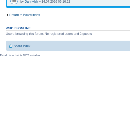
by
Dannylah
» 14.07.2026 06:16:22
Return to Board index
WHO IS ONLINE
Users browsing this forum: No registered users and 2 guests
Board index
Fatal: ./cache/ is NOT writable.