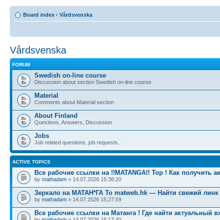
Board index
‹
Vårdsvenska
Vårdsvenska
FORUM
Swedish on-line course
Discussion about section Swedish on-line course
Material
Comments about Material section
About Finland
Questions, Answers, Discussion
Jobs
Job related questions, job requests..
ACTIVE TOPICS
Все рабочие ссылки на !!MATANGA!! Тор ! Как получить а
by
mathadam
» 14.07.2026 15:38:20
Зеркало на МАТАН*ГА To matweb.hk — Найти свежий линк
by
mathadam
» 14.07.2026 15:27:59
Все рабочие ссылки на Матанга ! Где найти актуальный в
by
mathadam
» 14.07.2026 15:17:40