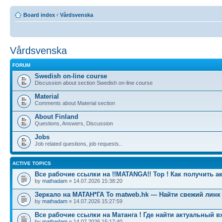
Board index
‹
Vårdsvenska
Vårdsvenska
FORUM
Swedish on-line course
Discussion about section Swedish on-line course
Material
Comments about Material section
About Finland
Questions, Answers, Discussion
Jobs
Job related questions, job requests..
ACTIVE TOPICS
Все рабочие ссылки на !!MATANGA!! Тор ! Как получить а
by
mathadam
» 14.07.2026 15:38:20
Зеркало на МАТАН*ГА To matweb.hk — Найти свежий линк
by
mathadam
» 14.07.2026 15:27:59
Все рабочие ссылки на Матанга ! Где найти актуальный в
by
mathadam
» 14.07.2026 15:17:40