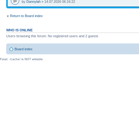
by
Dannylah
» 14.07.2026 06:16:22
Return to Board index
WHO IS ONLINE
Users browsing this forum: No registered users and 2 guests
Board index
Fatal: ./cache/ is NOT writable.