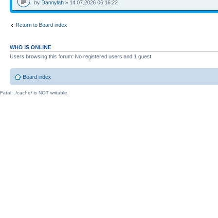
by
Dannylah
» 14.07.2026 06:16:22
Return to Board index
WHO IS ONLINE
Users browsing this forum: No registered users and 1 guest
Board index
Fatal: ./cache/ is NOT writable.