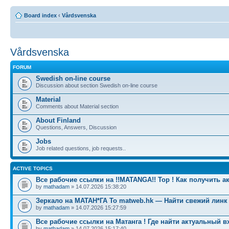
Board index
‹
Vårdsvenska
Vårdsvenska
FORUM
Swedish on-line course
Discussion about section Swedish on-line course
Material
Comments about Material section
About Finland
Questions, Answers, Discussion
Jobs
Job related questions, job requests..
ACTIVE TOPICS
Все рабочие ссылки на !!MATANGA!! Тор ! Как получить а
by
mathadam
» 14.07.2026 15:38:20
Зеркало на МАТАН*ГА To matweb.hk — Найти свежий линк
by
mathadam
» 14.07.2026 15:27:59
Все рабочие ссылки на Матанга ! Где найти актуальный в
by
mathadam
» 14.07.2026 15:17:40