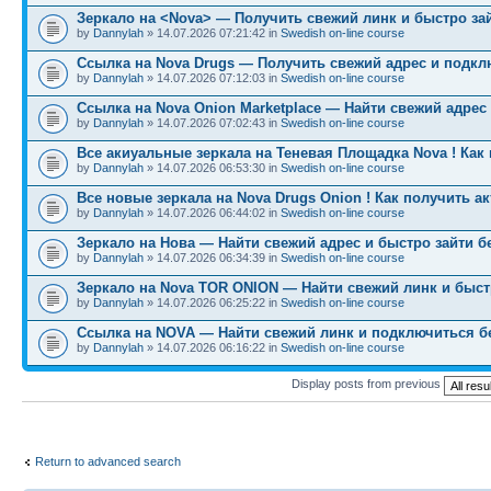
Зеркало на <Nova> — Получить свежий линк и быстро за
by
Dannylah
» 14.07.2026 07:21:42 in
Swedish on-line course
Ссылка на Nova Drugs — Получить свежий адрес и подкл
by
Dannylah
» 14.07.2026 07:12:03 in
Swedish on-line course
Ссылка на Nova Onion Marketplace — Найти свежий адрес
by
Dannylah
» 14.07.2026 07:02:43 in
Swedish on-line course
Все акиуальные зеркала на Теневая Площадка Nova ! Как
by
Dannylah
» 14.07.2026 06:53:30 in
Swedish on-line course
Все новые зеркала на Nova Drugs Onion ! Как получить а
by
Dannylah
» 14.07.2026 06:44:02 in
Swedish on-line course
Зеркало на Нова — Найти свежий адрес и быстро зайти б
by
Dannylah
» 14.07.2026 06:34:39 in
Swedish on-line course
Зеркало на Nova TOR ONION — Найти свежий линк и быст
by
Dannylah
» 14.07.2026 06:25:22 in
Swedish on-line course
Ссылка на NOVA — Найти свежий линк и подключиться б
by
Dannylah
» 14.07.2026 06:16:22 in
Swedish on-line course
Display posts from previous
Return to advanced search