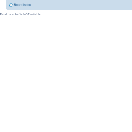
Board index
Fatal: ./cache/ is NOT writable.