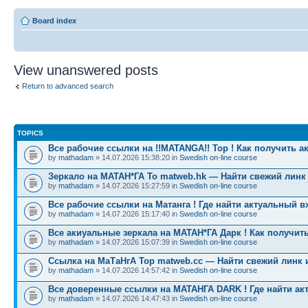
Board index
View unanswered posts
Return to advanced search
TOPICS
Все рабочие ссылки на !!MATANGA!! Тор ! Как получить а
by
mathadam
» 14.07.2026 15:38:20 in
Swedish on-line course
Зеркало на МАТАН*ГА To matweb.hk — Найти свежий линк
by
mathadam
» 14.07.2026 15:27:59 in
Swedish on-line course
Все рабочие ссылки на Матанга ! Где найти актуальный в
by
mathadam
» 14.07.2026 15:17:40 in
Swedish on-line course
Все акиуальные зеркала на МАТАН*ГА Дарк ! Как получить
by
mathadam
» 14.07.2026 15:07:39 in
Swedish on-line course
Ссылка на МаТаНгА Тор matweb.cc — Найти свежий линк 
by
mathadam
» 14.07.2026 14:57:42 in
Swedish on-line course
Все доверенные ссылки на МАТАНГА DARK ! Где найти ак
by
mathadam
» 14.07.2026 14:47:43 in
Swedish on-line course