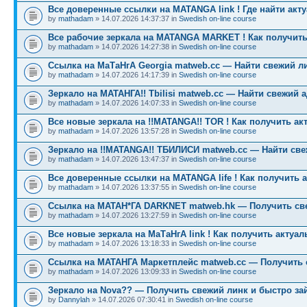
Все доверенные ссылки на MATANGA link ! Где найти акт
by
mathadam
» 14.07.2026 14:37:37 in
Swedish on-line course
Все рабочие зеркала на MATANGA MARKET ! Как получить
by
mathadam
» 14.07.2026 14:27:38 in
Swedish on-line course
Ссылка на МаТаНгА Georgia matweb.cc — Найти свежий ли
by
mathadam
» 14.07.2026 14:17:39 in
Swedish on-line course
Зеркало на МАТАНГА!! Tbilisi matweb.cc — Найти свежий 
by
mathadam
» 14.07.2026 14:07:33 in
Swedish on-line course
Все новые зеркала на !!MATANGA!! TOR ! Как получить ак
by
mathadam
» 14.07.2026 13:57:28 in
Swedish on-line course
Зеркало на !!MATANGA!! ТБИЛИСИ matweb.cc — Найти св
by
mathadam
» 14.07.2026 13:47:37 in
Swedish on-line course
Все доверенные ссылки на MATANGA life ! Как получить 
by
mathadam
» 14.07.2026 13:37:55 in
Swedish on-line course
Ссылка на МАТАН*ГА DARKNET matweb.hk — Получить св
by
mathadam
» 14.07.2026 13:27:59 in
Swedish on-line course
Все новые зеркала на МаТаНгА link ! Как получить актуа
by
mathadam
» 14.07.2026 13:18:33 in
Swedish on-line course
Ссылка на МАТАНГА Маркетплейс matweb.cc — Получить 
by
mathadam
» 14.07.2026 13:09:33 in
Swedish on-line course
Зеркало на Nova?? — Получить свежий линк и быстро за
by
Dannylah
» 14.07.2026 07:30:41 in
Swedish on-line course