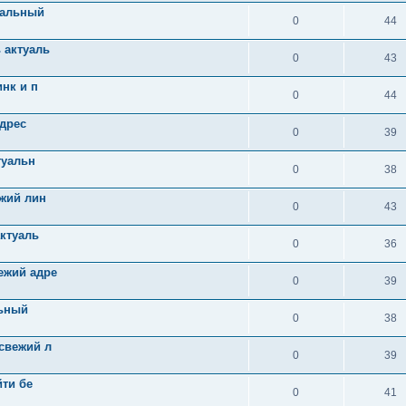
уальный
0
44
 актуаль
0
43
нк и п
0
44
адрес
0
39
туальн
0
38
ежий лин
0
43
актуаль
0
36
ежий адре
0
39
льный
0
38
свежий л
0
39
йти бе
0
41