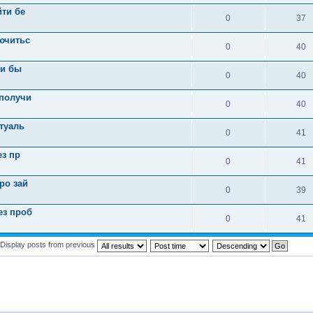
йти бе
0
37
ючитьс
0
40
 и бы
0
40
 получи
0
40
ктуаль
0
41
ез пр
0
41
ро зай
0
39
ез проб
0
41
Display posts from previous