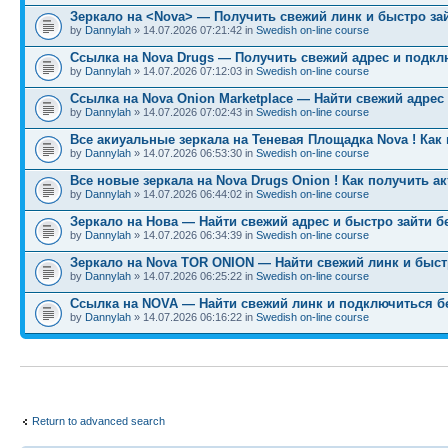
Зеркало на <Nova> — Получить свежий линк и быстро за
by
Dannylah
» 14.07.2026 07:21:42 in
Swedish on-line course
Ссылка на Nova Drugs — Получить свежий адрес и подкл
by
Dannylah
» 14.07.2026 07:12:03 in
Swedish on-line course
Ссылка на Nova Onion Marketplace — Найти свежий адрес
by
Dannylah
» 14.07.2026 07:02:43 in
Swedish on-line course
Все акиуальные зеркала на Теневая Площадка Nova ! Как
by
Dannylah
» 14.07.2026 06:53:30 in
Swedish on-line course
Все новые зеркала на Nova Drugs Onion ! Как получить а
by
Dannylah
» 14.07.2026 06:44:02 in
Swedish on-line course
Зеркало на Нова — Найти свежий адрес и быстро зайти б
by
Dannylah
» 14.07.2026 06:34:39 in
Swedish on-line course
Зеркало на Nova TOR ONION — Найти свежий линк и быст
by
Dannylah
» 14.07.2026 06:25:22 in
Swedish on-line course
Ссылка на NOVA — Найти свежий линк и подключиться б
by
Dannylah
» 14.07.2026 06:16:22 in
Swedish on-line course
Return to advanced search