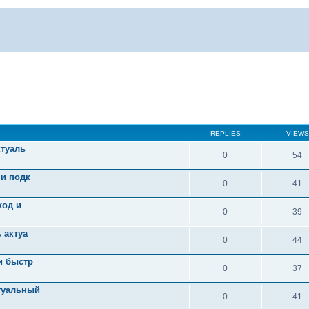
REPLIES
VIEWS
ктуаль
0
54
 и подк
0
41
ход и
0
39
 актуа
0
44
и быстр
0
37
туальный
0
41