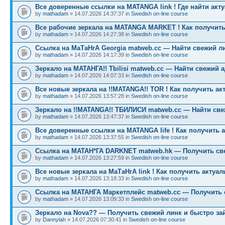
Все доверенные ссылки на MATANGA link ! Где найти акт
by
mathadam
» 14.07.2026 14:37:37 in
Swedish on-line course
Все рабочие зеркала на MATANGA MARKET ! Как получить
by
mathadam
» 14.07.2026 14:27:38 in
Swedish on-line course
Ссылка на МаТаНгА Georgia matweb.cc — Найти свежий ли
by
mathadam
» 14.07.2026 14:17:39 in
Swedish on-line course
Зеркало на МАТАНГА!! Tbilisi matweb.cc — Найти свежий 
by
mathadam
» 14.07.2026 14:07:33 in
Swedish on-line course
Все новые зеркала на !!MATANGA!! TOR ! Как получить ак
by
mathadam
» 14.07.2026 13:57:28 in
Swedish on-line course
Зеркало на !!MATANGA!! ТБИЛИСИ matweb.cc — Найти св
by
mathadam
» 14.07.2026 13:47:37 in
Swedish on-line course
Все доверенные ссылки на MATANGA life ! Как получить 
by
mathadam
» 14.07.2026 13:37:55 in
Swedish on-line course
Ссылка на МАТАН*ГА DARKNET matweb.hk — Получить св
by
mathadam
» 14.07.2026 13:27:59 in
Swedish on-line course
Все новые зеркала на МаТаНгА link ! Как получить актуа
by
mathadam
» 14.07.2026 13:18:33 in
Swedish on-line course
Ссылка на МАТАНГА Маркетплейс matweb.cc — Получить 
by
mathadam
» 14.07.2026 13:09:33 in
Swedish on-line course
Зеркало на Nova?? — Получить свежий линк и быстро за
by
Dannylah
» 14.07.2026 07:30:41 in
Swedish on-line course