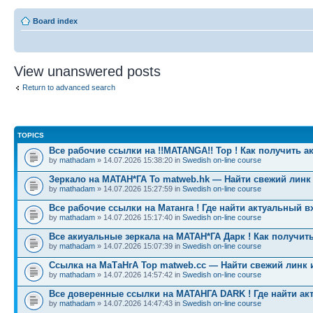
Board index
View unanswered posts
Return to advanced search
TOPICS
Все рабочие ссылки на !!MATANGA!! Тор ! Как получить а
by
mathadam
» 14.07.2026 15:38:20 in
Swedish on-line course
Зеркало на МАТАН*ГА To matweb.hk — Найти свежий линк
by
mathadam
» 14.07.2026 15:27:59 in
Swedish on-line course
Все рабочие ссылки на Матанга ! Где найти актуальный в
by
mathadam
» 14.07.2026 15:17:40 in
Swedish on-line course
Все акиуальные зеркала на МАТАН*ГА Дарк ! Как получить
by
mathadam
» 14.07.2026 15:07:39 in
Swedish on-line course
Ссылка на МаТаНгА Тор matweb.cc — Найти свежий линк 
by
mathadam
» 14.07.2026 14:57:42 in
Swedish on-line course
Все доверенные ссылки на МАТАНГА DARK ! Где найти ак
by
mathadam
» 14.07.2026 14:47:43 in
Swedish on-line course