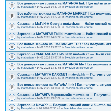
Все доверенные ссылки на MATANGA link ! Где найти акт
by
mathadam
» 14.07.2026 14:37:37 in
Swedish on-line course
Все рабочие зеркала на MATANGA MARKET ! Как получить
by
mathadam
» 14.07.2026 14:27:38 in
Swedish on-line course
Ссылка на МаТаНгА Georgia matweb.cc — Найти свежий ли
by
mathadam
» 14.07.2026 14:17:39 in
Swedish on-line course
Зеркало на МАТАНГА!! Tbilisi matweb.cc — Найти свежий 
by
mathadam
» 14.07.2026 14:07:33 in
Swedish on-line course
Все новые зеркала на !!MATANGA!! TOR ! Как получить ак
by
mathadam
» 14.07.2026 13:57:28 in
Swedish on-line course
Зеркало на !!MATANGA!! ТБИЛИСИ matweb.cc — Найти св
by
mathadam
» 14.07.2026 13:47:37 in
Swedish on-line course
Все доверенные ссылки на MATANGA life ! Как получить 
by
mathadam
» 14.07.2026 13:37:55 in
Swedish on-line course
Ссылка на МАТАН*ГА DARKNET matweb.hk — Получить св
by
mathadam
» 14.07.2026 13:27:59 in
Swedish on-line course
Все новые зеркала на МаТаНгА link ! Как получить актуа
by
mathadam
» 14.07.2026 13:18:33 in
Swedish on-line course
Ссылка на МАТАНГА Маркетплейс matweb.cc — Получить 
by
mathadam
» 14.07.2026 13:09:33 in
Swedish on-line course
Зеркало на Nova?? — Получить свежий линк и быстро за
by
Dannylah
» 14.07.2026 07:30:41 in
Swedish on-line course