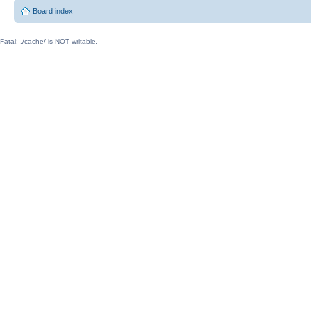
Board index
Fatal: ./cache/ is NOT writable.