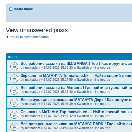
Board index
View unanswered posts
Return to advanced search
TOPICS
Все рабочие ссылки на !!MATANGA!! Тор ! Как получить а
by
mathadam
» 14.07.2026 15:38:20 in
Swedish on-line course
Зеркало на МАТАН*ГА To matweb.hk — Найти свежий линк
by
mathadam
» 14.07.2026 15:27:59 in
Swedish on-line course
Все рабочие ссылки на Матанга ! Где найти актуальный в
by
mathadam
» 14.07.2026 15:17:40 in
Swedish on-line course
Все акиуальные зеркала на МАТАН*ГА Дарк ! Как получить
by
mathadam
» 14.07.2026 15:07:39 in
Swedish on-line course
Ссылка на МаТаНгА Тор matweb.cc — Найти свежий линк 
by
mathadam
» 14.07.2026 14:57:42 in
Swedish on-line course
Все доверенные ссылки на МАТАНГА DARK ! Где найти ак
by
mathadam
» 14.07.2026 14:47:43 in
Swedish on-line course