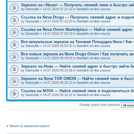
Зеркало на <Nova> — Получить свежий линк и быстро за
by
Dannylah
» 14.07.2026 07:21:42 in
Swedish on-line course
Ссылка на Nova Drugs — Получить свежий адрес и подкл
by
Dannylah
» 14.07.2026 07:12:03 in
Swedish on-line course
Ссылка на Nova Onion Marketplace — Найти свежий адрес
by
Dannylah
» 14.07.2026 07:02:43 in
Swedish on-line course
Все акиуальные зеркала на Теневая Площадка Nova ! Как
by
Dannylah
» 14.07.2026 06:53:30 in
Swedish on-line course
Все новые зеркала на Nova Drugs Onion ! Как получить а
by
Dannylah
» 14.07.2026 06:44:02 in
Swedish on-line course
Зеркало на Нова — Найти свежий адрес и быстро зайти б
by
Dannylah
» 14.07.2026 06:34:39 in
Swedish on-line course
Зеркало на Nova TOR ONION — Найти свежий линк и быст
by
Dannylah
» 14.07.2026 06:25:22 in
Swedish on-line course
Ссылка на NOVA — Найти свежий линк и подключиться б
by
Dannylah
» 14.07.2026 06:16:22 in
Swedish on-line course
Display posts from previous
Return to advanced search