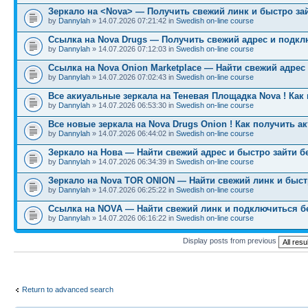
Зеркало на <Nova> — Получить свежий линк и быстро за
by
Dannylah
» 14.07.2026 07:21:42 in
Swedish on-line course
Ссылка на Nova Drugs — Получить свежий адрес и подкл
by
Dannylah
» 14.07.2026 07:12:03 in
Swedish on-line course
Ссылка на Nova Onion Marketplace — Найти свежий адрес
by
Dannylah
» 14.07.2026 07:02:43 in
Swedish on-line course
Все акиуальные зеркала на Теневая Площадка Nova ! Как
by
Dannylah
» 14.07.2026 06:53:30 in
Swedish on-line course
Все новые зеркала на Nova Drugs Onion ! Как получить а
by
Dannylah
» 14.07.2026 06:44:02 in
Swedish on-line course
Зеркало на Нова — Найти свежий адрес и быстро зайти б
by
Dannylah
» 14.07.2026 06:34:39 in
Swedish on-line course
Зеркало на Nova TOR ONION — Найти свежий линк и быст
by
Dannylah
» 14.07.2026 06:25:22 in
Swedish on-line course
Ссылка на NOVA — Найти свежий линк и подключиться б
by
Dannylah
» 14.07.2026 06:16:22 in
Swedish on-line course
Display posts from previous
Return to advanced search