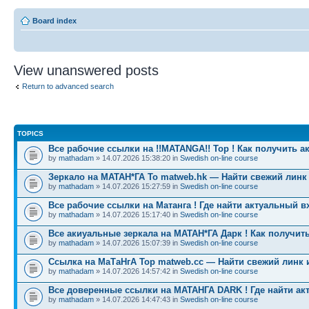
Board index
View unanswered posts
Return to advanced search
TOPICS
Все рабочие ссылки на !!MATANGA!! Тор ! Как получить а
by
mathadam
» 14.07.2026 15:38:20 in
Swedish on-line course
Зеркало на МАТАН*ГА To matweb.hk — Найти свежий линк
by
mathadam
» 14.07.2026 15:27:59 in
Swedish on-line course
Все рабочие ссылки на Матанга ! Где найти актуальный в
by
mathadam
» 14.07.2026 15:17:40 in
Swedish on-line course
Все акиуальные зеркала на МАТАН*ГА Дарк ! Как получить
by
mathadam
» 14.07.2026 15:07:39 in
Swedish on-line course
Ссылка на МаТаНгА Тор matweb.cc — Найти свежий линк 
by
mathadam
» 14.07.2026 14:57:42 in
Swedish on-line course
Все доверенные ссылки на МАТАНГА DARK ! Где найти ак
by
mathadam
» 14.07.2026 14:47:43 in
Swedish on-line course