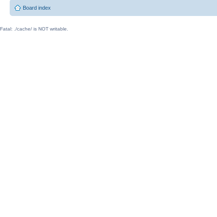
Board index
Fatal: ./cache/ is NOT writable.