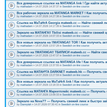
Все доверенные ссылки на MATANGA link ! Где найти акт
by
mathadam
» 14.07.2026 14:37:37 in
Swedish on-line course
Все рабочие зеркала на MATANGA MARKET ! Как получить
by
mathadam
» 14.07.2026 14:27:38 in
Swedish on-line course
Ссылка на МаТаНгА Georgia matweb.cc — Найти свежий ли
by
mathadam
» 14.07.2026 14:17:39 in
Swedish on-line course
Зеркало на МАТАНГА!! Tbilisi matweb.cc — Найти свежий 
by
mathadam
» 14.07.2026 14:07:33 in
Swedish on-line course
Все новые зеркала на !!MATANGA!! TOR ! Как получить ак
by
mathadam
» 14.07.2026 13:57:28 in
Swedish on-line course
Зеркало на !!MATANGA!! ТБИЛИСИ matweb.cc — Найти св
by
mathadam
» 14.07.2026 13:47:37 in
Swedish on-line course
Все доверенные ссылки на MATANGA life ! Как получить 
by
mathadam
» 14.07.2026 13:37:55 in
Swedish on-line course
Ссылка на МАТАН*ГА DARKNET matweb.hk — Получить св
by
mathadam
» 14.07.2026 13:27:59 in
Swedish on-line course
Все новые зеркала на МаТаНгА link ! Как получить актуа
by
mathadam
» 14.07.2026 13:18:33 in
Swedish on-line course
Ссылка на МАТАНГА Маркетплейс matweb.cc — Получить 
by
mathadam
» 14.07.2026 13:09:33 in
Swedish on-line course
Зеркало на Nova?? — Получить свежий линк и быстро за
by
Dannylah
» 14.07.2026 07:30:41 in
Swedish on-line course